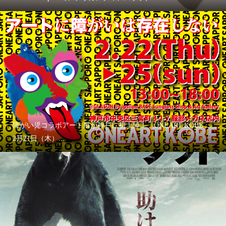
障がい児コラボアート展が神戸に初上陸！「ONEART KOBE」
2月21日（木）...