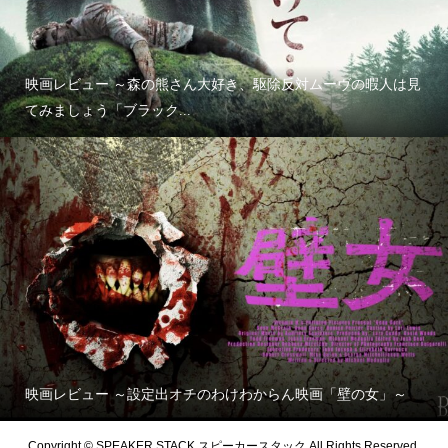
映画レビュー ～森の熊さん大好き、駆除反対ムーヴの暇人は見
てみましょう「ブラック...
映画レビュー ～設定出オチのわけわからん映画「壁の女」～
Copyright © SPEAKER STACK スピーカースタック All Rights Reserved.