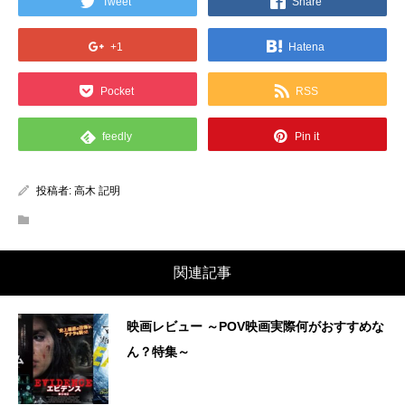
Tweet
Share
+1
Hatena
Pocket
RSS
feedly
Pin it
投稿者:
高木 記明
関連記事
映画レビュー ～POV映画実際何がおすすめな
ん？特集～