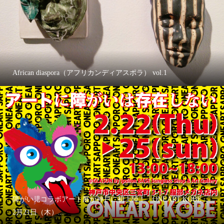
African diaspora（アフリカンディアスポラ） vol.1
障がい児コラボアート展が神戸に初上陸！「ONEART KOBE」
2月21日（木）...