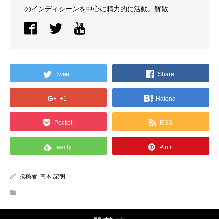
のインディシーンを中心に精力的に活動。解散...
Tweet
Share
+1
Hatena
Pocket
RSS
feedly
Pin it
投稿者:
高木 記明