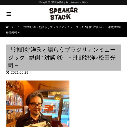
様々な視点で情報を発信するカルチャーマガジン
「沖野好洋氏と語らうブラジリアンミュージック “縁側” 対談 ④」− 沖野好洋×
松田光司 −
「沖野好洋氏と語らうブラジリアンミュー
ジック “縁側” 対談 ④」− 沖野好洋×松田光
司 −
2021.05.29