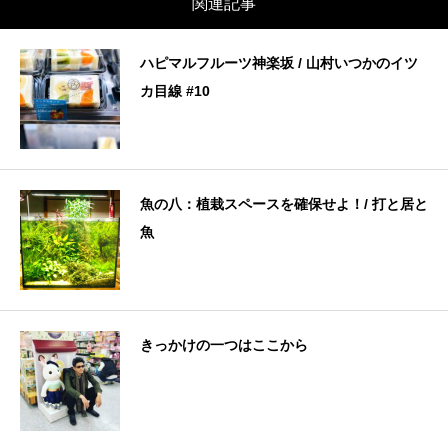
関連記事
ハピマルフルーツ神楽坂 / 山村いつかのイツ
カ目線 #10
魚の八：植栽スペースを確保せよ！/ 打と居と
魚
きっかけの一つはここから