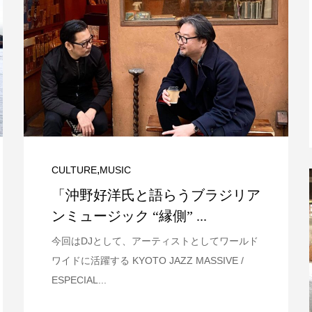
 〜小さいこと
山下達郎「J
2...
夏の風物詩
ター
,
CULTURE
MUSIC
ラウドファン
「沖野好洋氏と語らうブラジリア
日々の碑 ②
祈りと音楽『
ンミュージック “縁側” ...
今回はDJとして、アーティストとしてワールド
ワイドに活躍する KYOTO JAZZ MASSIVE /
ESPECIAL...