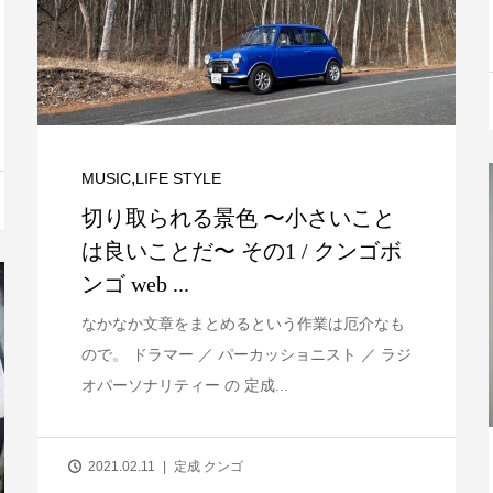
,
MUSIC
LIFE STYLE
切り取られる景色 〜小さいこと
は良いことだ〜 その1 / クンゴボ
ンゴ web ...
なかなか文章をまとめるという作業は厄介なも
ので。 ドラマー ／ パーカッショニスト ／ ラジ
オパーソナリティー の 定成...
2021.02.11
定成 クンゴ