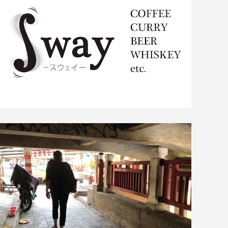
OY」と 鳴海寛のギ
「沖野好洋氏と語らうブラジリ
アンミュージック ...
ご奉納演奏』①
Summer of Soul (…Or,...