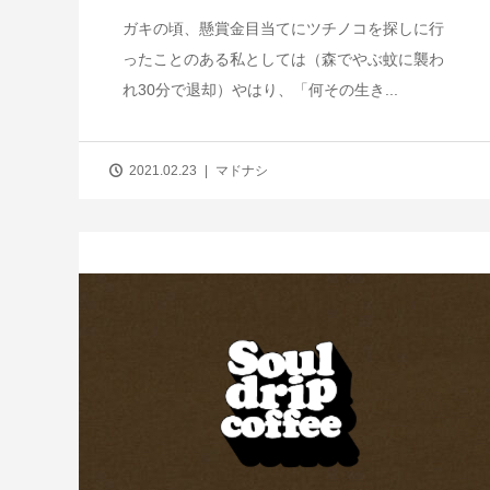
ガキの頃、懸賞金目当てにツチノコを探しに行
ったことのある私としては（森でやぶ蚊に襲わ
れ30分で退却）やはり、「何その生き...
2021.02.23
マドナシ