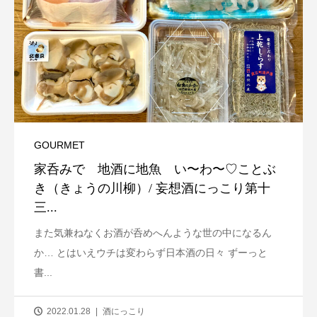
GOURMET
家呑みで 地酒に地魚 い〜わ〜♡ことぶ
き（きょうの川柳）/ 妄想酒にっこり第十
三...
また気兼ねなくお酒が呑めへんような世の中になるん
か… とはいえウチは変わらず日本酒の日々 ずーっと
書...
2022.01.28
酒にっこり