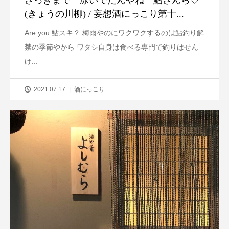
さっきまで 泳いでたんやね 鮎さんら♡
(きょうの川柳) / 妄想酒にっこり第十...
Are you 鮎スキ？ 梅雨やのにワクワクするのは鮎釣り解
禁の季節やから ワタシ自身は食べる専門で釣りはせん
け...
2021.07.17
酒にっこり