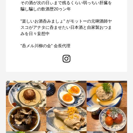
その酒が次の日ぃまで残るくらい弱っちい肝臓を
騙し騙しの飲酒歴20ゥン年
"楽しいお酒呑みましょ" がモットーの元唎酒師ヤ
スコがアナタに呑ませたい日本酒と自家製おつま
みを日々妄想中
"呑メル川柳の会" 会長代理