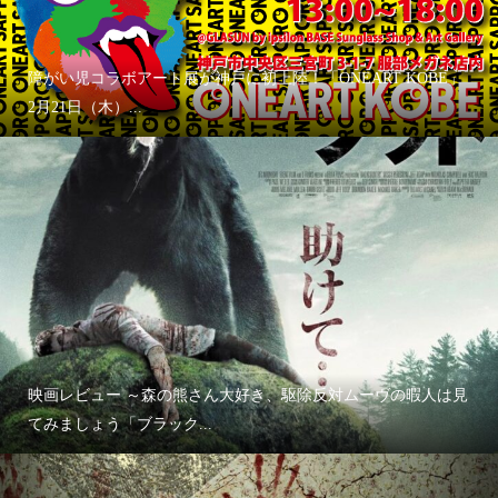
障がい児コラボアート展が神戸に初上陸！「ONEART KOBE」
2月21日（木）...
映画レビュー ～森の熊さん大好き、駆除反対ムーヴの暇人は見
てみましょう「ブラック...