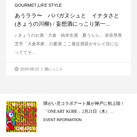
,
GOURMET
LIFE STYLE
あうララ〜 ババガヌシュと イナタさと
(きょうの川柳) / 妄想酒にっこり第一...
♪ きょうのお酒「大倉 純米生酒 夏うらら」 奈良県香
芝市「大倉本家」の夏酒 ここ最近酒質がキレイ目にな
っててそ...
2020.08.22
酒にっこり
ラ）
障がい児コラボアート展が神戸に初上陸！
「ONEART KOBE」2月21日（木）...
EVENT INFORMATION