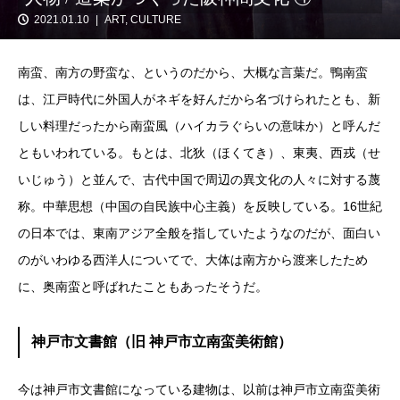
2021.01.10
ART
,
CULTURE
南蛮、南方の野蛮な、というのだから、大概な言葉だ。鴨南蛮
は、江戸時代に外国人がネギを好んだから名づけられたとも、新
しい料理だったから南蛮風（ハイカラぐらいの意味か）と呼んだ
ともいわれている。もとは、北狄（ほくてき）、東夷、西戎（せ
いじゅう）と並んで、古代中国で周辺の異文化の人々に対する蔑
称。中華思想（中国の自民族中心主義）を反映している。16世紀
の日本では、東南アジア全般を指していたようなのだが、面白い
のがいわゆる西洋人についてで、大体は南方から渡来したため
に、奥南蛮と呼ばれたこともあったそうだ。
神戸市文書館（旧 神戸市立南蛮美術館）
今は神戸市文書館になっている建物は、以前は神戸市立南蛮美術