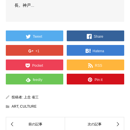
長。神戸...
Tweet
Share
+1
Hatena
Pocket
RSS
feedly
Pin it
投稿者:
上念 省三
ART
,
CULTURE