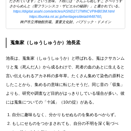
たされています」という意味。下段には「さんふらぬしすこ さべりうす
さからめんと（聖フランシスコ・ザビエルの秘跡）」と書かれている。
https://digital.asahi.com/articles/ASND27J7MNCVPIHB03M.html
https://bunka.nii.ac.jp/heritages/detail/448760
,
神戸市立博物館所蔵。重要文化財。パブリック・ドメイン
蒐集家（しゅうしゅうか）池長孟
池長は、蒐集家（しゅうしゅうか）と呼ばれる。蒐はクサカンム
リと鬼（死んだ人）から成るわけで、死者の血のあとに生えると
言い伝えられるアカネ科の多年草。たくさん集めて染色の原料と
したことから、集めるの意味に転じたそうだ。同じ音の「収集」
よりも、研究や調査など目的がはっきりしている場合が多い。彼
には蒐集についての「十誡」（10の掟）がある。
自分に趣味もなく、分かりもせぬものを集めるべからず。
もしにせものをつかまされても、自分の不明を深く恥づべ