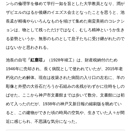
ンらの倫理学を修めて学行一如を旨とした大学教員となり、潤が
ザビエルのはるか後継のイエズス会士となったことを思うと、池
長孟が精魂やらいろんなものを傾けて集めた南蛮美術のコレクシ
ョンは、物として残っただけではなく、むしろ精神というか生き
る姿勢というか、無形のものとして息子たちに受け継がれたので
はないかと思わされる。
池長の自宅
「紅塵荘」
（1928年竣工）は、財産税納付のため
1946年に売却され、長く病院として使われていたが、2015年老
朽化のため解体。現在は改築された病院の入り口の左右に、羊の
彫像と外壁の大谷石だろうか石組みの名残がわずかに往時をしの
ばせた。ここから神戸市文書館までは歩いて数分。文書館には初
めて入ったのだが、1938年の神戸又新日報の縮刷版を眺めてい
ると、この建物ができた頃の時局の空気や、生きていた人々が間
近に感じられ、不思議な気分になった。