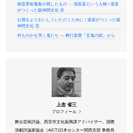
南蛮美術蒐集が残したもの － 池長孟という人物 / 道楽
がつくった阪神間文化 ④
お酒をよりおいしくいただくために / 道楽がつくった阪
神間文化 ③
何ものかを哭く鬼たち — 舞打楽暦『五鬼の賦』から
上念 省三
プロフィール
舞台芸術評論。西宮市文化振興課アドバイザー。国際
演劇評論家協会（AICT)日本センター関西支部 事務局