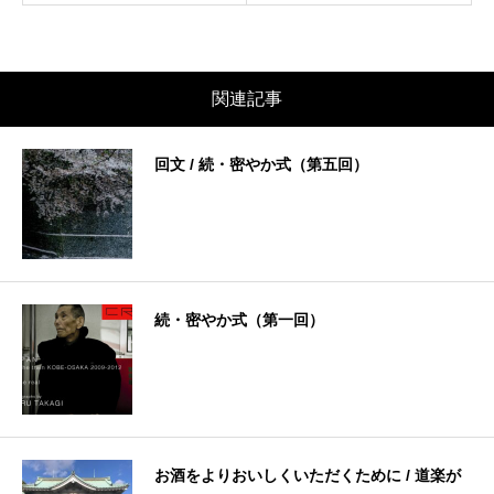
関連記事
回文 / 続・密やか式（第五回）
続・密やか式（第一回）
お酒をよりおいしくいただくために / 道楽が