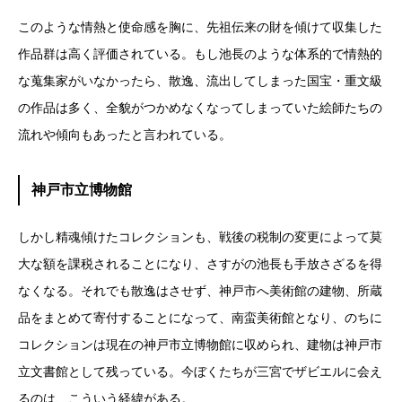
このような情熱と使命感を胸に、先祖伝来の財を傾けて収集した
作品群は高く評価されている。もし池長のような体系的で情熱的
な蒐集家がいなかったら、散逸、流出してしまった国宝・重文級
の作品は多く、全貌がつかめなくなってしまっていた絵師たちの
流れや傾向もあったと言われている。
神戸市立博物館
しかし精魂傾けたコレクションも、戦後の税制の変更によって莫
大な額を課税されることになり、さすがの池長も手放さざるを得
なくなる。それでも散逸はさせず、神戸市へ美術館の建物、所蔵
品をまとめて寄付することになって、南蛮美術館となり、のちに
コレクションは現在の神戸市立博物館に収められ、建物は神戸市
立文書館として残っている。今ぼくたちが三宮でザビエルに会え
るのは、こういう経緯がある。