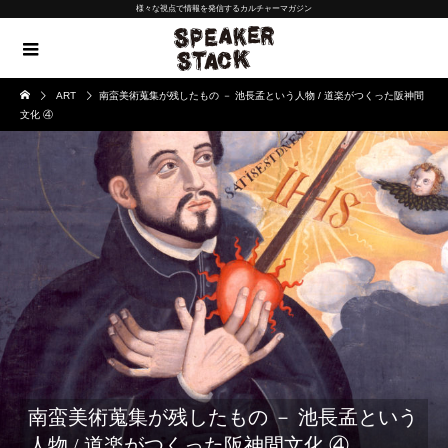
様々な視点で情報を発信するカルチャーマガジン
ART
南蛮美術蒐集が残したもの － 池長孟という人物 / 道楽がつくった阪神間
文化 ④
南蛮美術蒐集が残したもの － 池長孟という
人物 / 道楽がつくった阪神間文化 ④