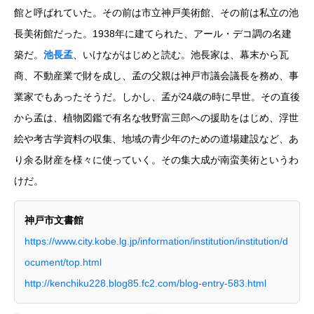
館と呼ばれていた。その前は市立神戸美術館、その前は私立の池
長美術館だった。1938年に建てられた、アール・デコ調の名建
築だ。
池長孟
、いけながはじめと読む。池長家は、幕末から瓦
商、不動産業で財を成し、孟の父親は神戸市議会議長を務め、事
業家でもあったそうだ。しかし、孟が24歳の時に早世。その直後
から孟は、植物図鑑で有名な牧野富三郎への援助をはじめ、浮世
絵や考古学資料の収集、地域の青少年のための道場建設など、あ
り余る財産を様々に使っていく。その集大成が南蛮美術というわ
けだ。
神戸市文書館
https://www.city.kobe.lg.jp/information/institution/institution/d
ocument/top.html
http://kenchiku228.blog85.fc2.com/blog-entry-583.html