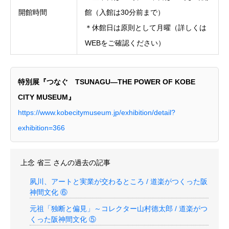
開館時間
館（入館は30分前まで）
＊休館日は原則として月曜（詳しくは
WEBをご確認ください）
特別展『つなぐ TSUNAGU―THE POWER OF KOBE
CITY MUSEUM』
https://www.kobecitymuseum.jp/exhibition/detail?
exhibition=366
上念 省三
さんの過去の記事
夙川、アートと実業が交わるところ / 道楽がつくった阪
神間文化 ⑥
元祖「独断と偏見」～コレクター山村德太郎 / 道楽がつ
くった阪神間文化 ⑤