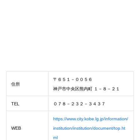
〒６５１－００５６
住所
神戸市中央区熊内町 １－８－２１
TEL
０７８－２３２－３４３７
https://www.city.kobe.lg.jp/information/
WEB
institution/institution/document/top.ht
ml