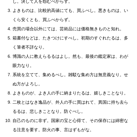
し。決して人を怨むべからず。
よきものは、比較的高値にても、買ふべし。悪きものは、い
くら安くとも、買ふべからず。
売買の場合以外にては、芸術品には価格無きものと知れ。
箱書付などは、たきつけにすべし。初期のすぐれたるは、多
く筆者不詳なり。
博識の人に教えらるるはよし。然も、最後の鑑定家は、わが
眼力なり。
系統を立てて、集めるべし。雑駁な集め方は無意義なり。せ
ぬ方がよろし。
よきものが、よき人の手に納まりたるは、嬉しきことなり。
二枚とはなき逸品が、外人の手に買はれて、異国に持ち去ら
るるは、悲しきことなり。防ぐべし。
自己のものに非ず。国家の宝と心得て、その保存には綿密な
る注意を要す。防火の事、言はずもがな。