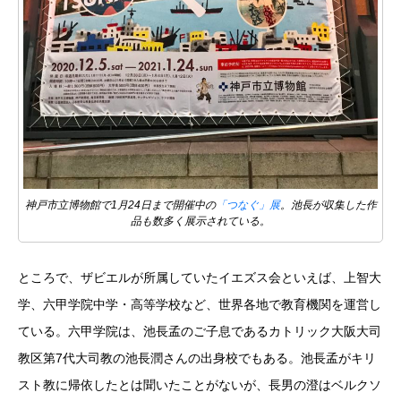
神戸市立博物館で1月24日まで開催中の
「つなぐ」展
。池長が収集した作
品も数多く展示されている。
ところで、ザビエルが所属していたイエズス会といえば、上智大
学、六甲学院中学・高等学校など、世界各地で教育機関を運営し
ている。六甲学院は、池長孟のご子息であるカトリック大阪大司
教区第7代大司教の池長潤さんの出身校でもある。池長孟がキリ
スト教に帰依したとは聞いたことがないが、長男の澄はベルクソ