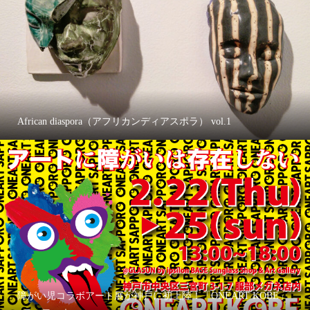
African diaspora（アフリカンディアスポラ） vol.1
障がい児コラボアート展が神戸に初上陸！「ONEART KOBE」