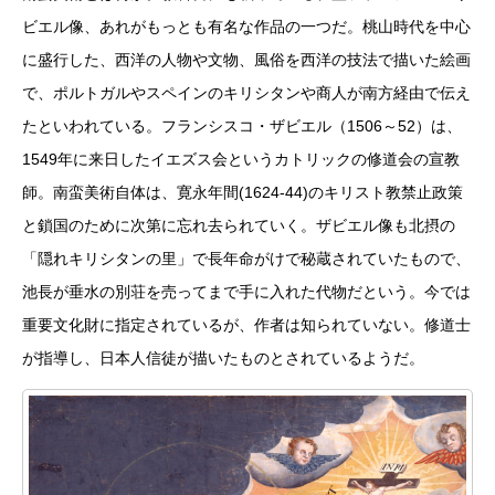
ビエル像、あれがもっとも有名な作品の一つだ。桃山時代を中心
に盛行した、西洋の人物や文物、風俗を西洋の技法で描いた絵画
で、ポルトガルやスペインのキリシタンや商人が南方経由で伝え
たといわれている。フランシスコ・ザビエル（1506～52）は、
1549年に来日したイエズス会というカトリックの修道会の宣教
師。南蛮美術自体は、寛永年間(1624‐44)のキリスト教禁止政策
と鎖国のために次第に忘れ去られていく。ザビエル像も北摂の
「隠れキリシタンの里」で長年命がけで秘蔵されていたもので、
池長が垂水の別荘を売ってまで手に入れた代物だという。今では
重要文化財に指定されているが、作者は知られていない。修道士
が指導し、日本人信徒が描いたものとされているようだ。