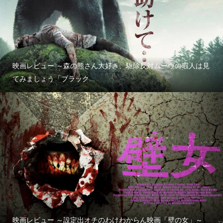
映画レビュー ～森の熊さん大好き、駆除反対ムーヴの暇人は見
てみましょう「ブラック...
映画レビュー ～設定出オチのわけわからん映画「壁の女」～