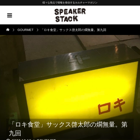
様々な視点で情報を発信するカルチャーマガジン
GOURMET
「ロキ食堂」サックス啓太郎の燗無量。第九回
「ロキ食堂」サックス啓太郎の燗無量。第
九回