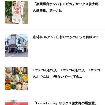
「楽園屋台ボンバトロピカ」サックス啓太郎
の燗無量。第十九回
珈琲亭 ルアン / 山村いつかのイツカ目線 #11
♪ヤスコのおでん ♪ヤスコのおでん ♪ヤスコ
のおでんは ♪安ないで〜 (字余...
「Louie Louie」サックス啓太郎の燗無量。