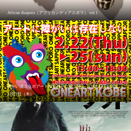
African diaspora（アフリカンディアスポラ） vol.1
障がい児コラボアート展が神戸に初上陸！「ONEART KOBE」
2月21日（木）...