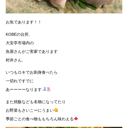
お魚であります！！
KOBEの台所、
大安亭市場内の
魚屋さんがご実家であります
村井さん、
いつもロキでお刺身食べたら
一切れですでに
あーーーーなります
また焼飯なども名物になってたり
お野菜もさいこーにうまい
季節ごとの食べ物ももちろん味わえる