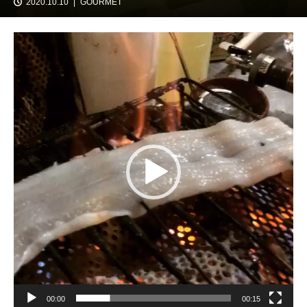
2020.10.10
GOURMET
動
画
プ
レ
ー
ヤ
ー
00:00
00:15