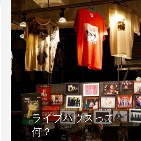
〜 アラブヴ
不登校と あの夏のRCサクセシ
旭通・雲井通
ョン ②
#2
2 廣明輝一
Art Wharf 
Studio KZ / 紡ぐ旅 vol.4
27(日...
ライブハウスって
何？