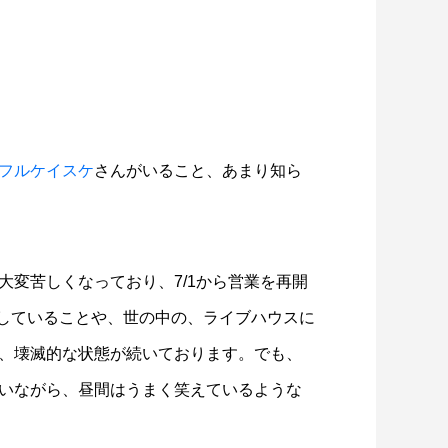
フルケイスケ
さんがいること、あまり知ら
大変苦しくなっており、7/1から営業を再開
画レビュー ～設定出オチのわけわから
映画レビュ
限していることや、世の中の、ライブハウスに
映画「壁の女」～
マで。。映
、壊滅的な状態が続いております。でも、
いながら、昼間はうまく笑えているような