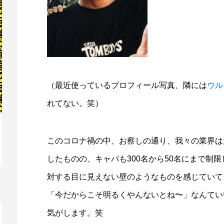
（最近使っているプロフィール写真、隣には
ウル
れてない。笑）
このコロナ禍の中、お察しの通り、我々の業界は
映画レビュー ～森の熊さん大好き、駆除
映
したものの、キャパも300名から50名にまで制
反対ムーヴの暇人は見てみましょ...
ん
対する目に見えない壁のようなものを感じていて
「今だからこそ明るくやんないとね〜」なんてい
気がします。笑