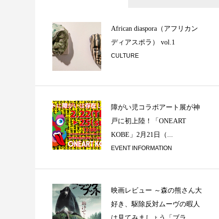
コロナ規制緩和へ 
ァイオリン / Fro...
African diaspora（アフリカン
ディアスポラ） vol.1
CULTURE
障がい児コラボアート展が神
戸に初上陸！「ONEART
「音談るつぼ」＃1
KOBE」2月21日（...
さんと。
EVENT INFORMATION
映画レビュー ～森の熊さん大
好き、駆除反対ムーヴの暇人
は見てみましょう「ブラ...