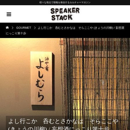
様々な視点で情報を発信するカルチャーマガジン
GOURMET
よし行こか 呑むとさかなは そらここや (きょうの川柳) / 妄想酒
にっこり第十歩
よし行こか 呑むとさかなは そらここや
(きょうの川柳) / 妄想酒にっこり第十歩