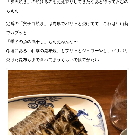
「炭火焼き」の焼けるのをええ香りしてきたなあと待って呑むの
もええ
定番の「穴子白焼き」は肉厚でパリっと焼けてて、これは生山葵
でガブッと
「季節の魚の風干し」もええねんな〜
冬場にある「牡蠣の昆布焼」もプリっとジュワーやし、パリパリ
焼けた昆布もまで食べてまうくらいで捨てがたい