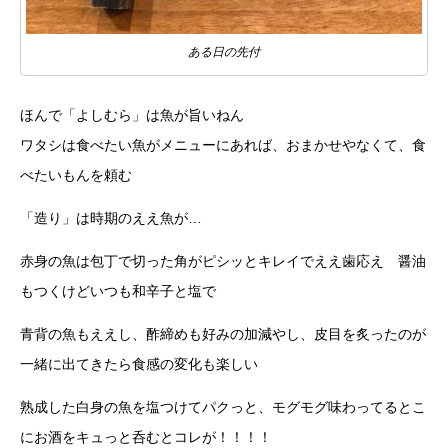
ある日の先付
ほんで「よしむら」は魚が旨いねん
ワタシは食べたい魚がメニューにあれば、おまかせやなくて、食
べたいもんを頼む
「造り」は時期のええ魚が…
赤身の魚は包丁で切った角がピシッとキレイでええ歯応え 醤油
もつくけどいつも和辛子と塩で
青背の魚もええし、酢締めも好みの加減やし、皮目を炙ったのが
一緒に出てきたら食感の変化も楽しい
熟成した白身の魚を塩つけてパクっと、モグモグ味わってるとこ
にお酒をキュっと呑むとコレが！！！！