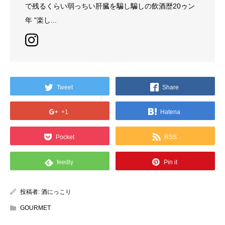
で残るくらい弱っちい肝臓を騙し騙しの飲酒歴20ゥン
年 "楽し...
Tweet
Share
+1
Hatena
Pocket
RSS
feedly
Pin it
投稿者:
酒にっこり
GOURMET