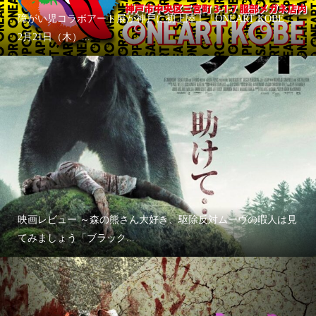
障がい児コラボアート展が神戸に初上陸！「ONEART KOBE」
2月21日（木）...
映画レビュー ～森の熊さん大好き、駆除反対ムーヴの暇人は見
てみましょう「ブラック...