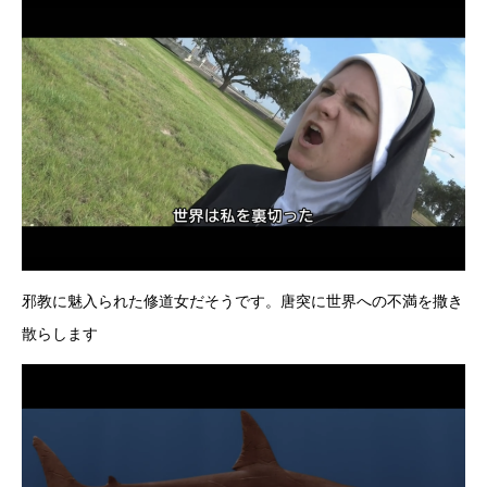
邪教に魅入られた修道女だそうです。唐突に世界への不満を撒き
散らします