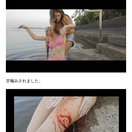
甘噛みされました。