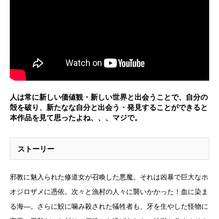
人は常に新しい価値観・新しい世界と出会うことで、自分の
殻を破り、新たなな自分と出会う・発見することができると
本作品を見て思ったよね、、、マジで。
ストーリー
邪教に魅入られた修道女が召喚した悪魔。それは凶暴で巨大なホ
オジロザメに憑依。次々と漁村の人々に襲いかかった！血に染ま
る海―。さらに鮫に噛み殺された犠牲者も、牙を生やした怪物に