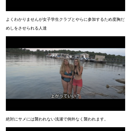
よくわかりませんが女子学生クラブとやらに参加するため度胸だ
めしをさせられる人達
絶対にサメには襲われない浅瀬で例外なく襲われます。