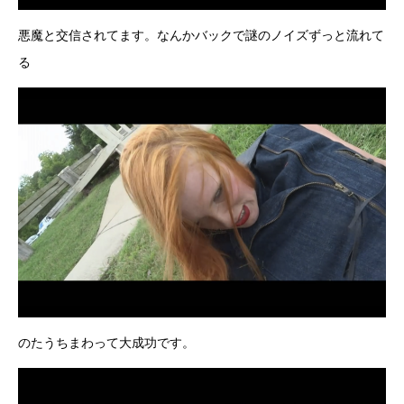
悪魔と交信されてます。なんかバックで謎のノイズずっと流れて
る
のたうちまわって大成功です。