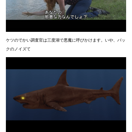
ケツのでかい調査官は三度湖で悪魔に呼びかけます。いや、バッ
クのノイズて