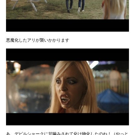
悪魔化したアリが襲いかかります
あ、デビルシャークに甘噛みされて化け物化したのね！（やっと