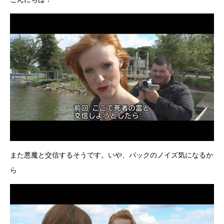
また悪魔と交信するそうです。いや、バックのノイズ気になるか
ら