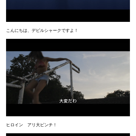
こんにちは、デビルシャークですよ！
ヒロイン アリ大ピンチ！