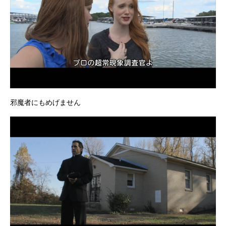
邪魔者にもめげません