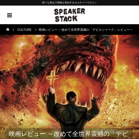
様々な視点で情報を発信するカルチャーマガジン
CULTURE
映画レビュー ～改めて全世界震撼の「デビルシャーク」レビュー～
映画レビュー ～改めて全世界震撼の「デビ