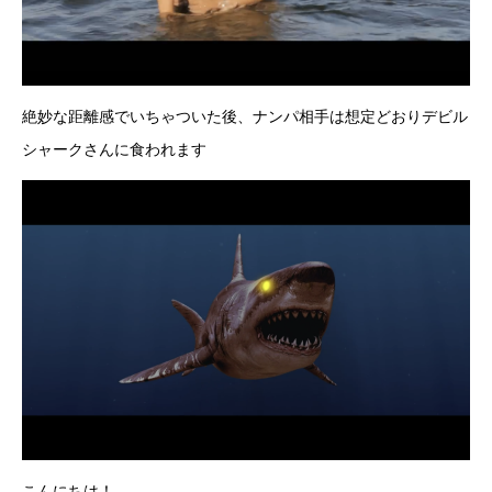
絶妙な距離感でいちゃついた後、ナンパ相手は想定どおりデビル
シャークさんに食われます
こんにちは！