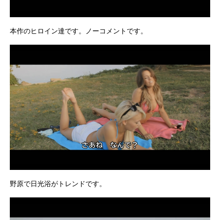
本作のヒロイン達です。ノーコメントです。
野原で日光浴がトレンドです。