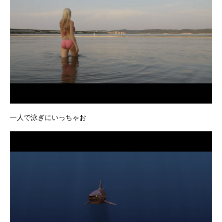
一人で泳ぎにいっちゃお