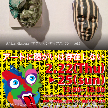
African diaspora（アフリカンディアスポラ） vol.1
障がい児コラボアート展が神戸に初上陸！「ONEART KOBE」