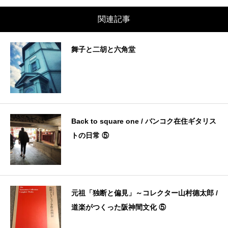
関連記事
舞子と二胡と六角堂
Back to square one / バンコク在住ギタリス
トの日常 ⑤
元祖「独断と偏見」～コレクター山村德太郎 /
道楽がつくった阪神間文化 ⑤