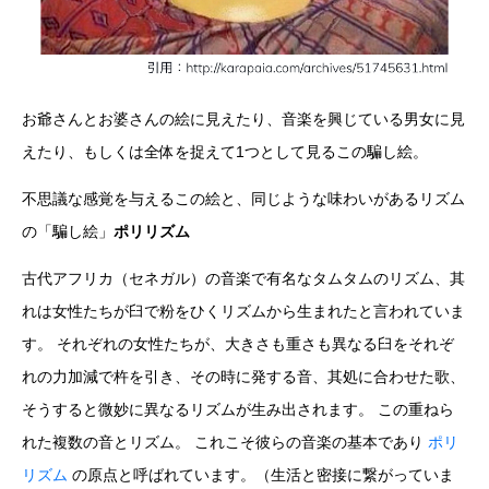
お爺さんとお婆さんの絵に見えたり、音楽を興じている男女に見
えたり、もしくは全体を捉えて1つとして見るこの騙し絵。
不思議な感覚を与えるこの絵と、同じような味わいがあるリズム
の「騙し絵」
ポリリズム
古代アフリカ（セネガル）の音楽で有名なタムタムのリズム、其
れは女性たちが臼で粉をひくリズムから生まれたと言われていま
す。 それぞれの女性たちが、大きさも重さも異なる臼をそれぞ
れの力加減で杵を引き、その時に発する音、其処に合わせた歌、
そうすると微妙に異なるリズムが生み出されます。 この重ねら
れた複数の音とリズム。 これこそ彼らの音楽の基本であり
ポリ
リズム
の原点と呼ばれています。（生活と密接に繋がっていま