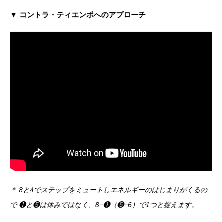
▼ コントラ・ティエンポへのアプローチ
＊ 8と4でステップをミュートしエネルギーのはじまりがくるの
で ❶と❺は休みではなく、8−❶（❺−6）で1つと捉えます。