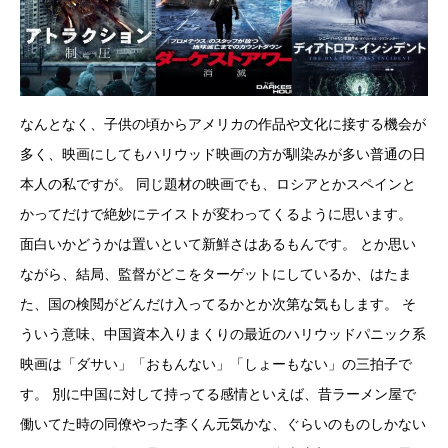
なんとなく、子供の頃からアメリカの作品や文化に接する機会が
多く、映画にしてもハリウッド映画の方が馴染みが多い普通の日
本人の私ですが。 同じ題材の映画でも、ロシアとかスペインと
かってだけで絶妙にテイストが変わってくるように思います。
面白いかどうかは置いといて新鮮さはあるもんです。 とか思い
ながら、結局、監督がどこをターゲットにしているか、はたま
た、国の検閲がどんだけ入ってるかとか次第な気もします。 そ
ういう意味、中国資本入りまくりの最近のハリウッドパニック系
映画は「ダサい」「おもんない」「しょーもない」の三拍子で
す。 別に中国に対して持ってる感情といえば、昔ラーメン屋で
働いてた時の同僚やった李くん元気かな、ぐらいのものしかない