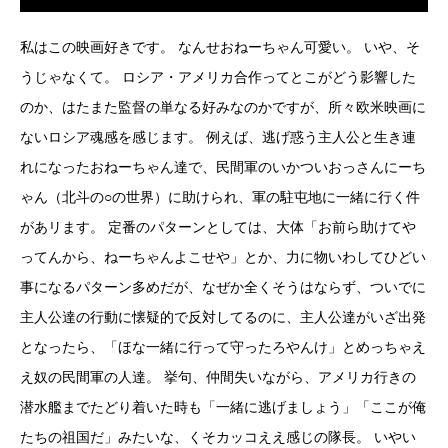
私はこの映画好きです。 なんせおねーちゃん可愛い。 いや、そ
うじゃなくて。 ロシア・アメリカ合作ってとこがどう影響した
のか、はたまた監督の単なる好みなのかですが、所々欧米映画に
ないロシア魂感を感じます。 例えば、逃げ惑う主人公と生き連
れになったおねーちゃん達で、民間軍のいかついおっさんにーち
ゃん（北斗の○の世界）に助けられ、軍の駐屯地に一緒に行く件
があリます。 定番のパターンとしては、大体「お前ら助けてや
ってんから、ねーちゃんよこせや」とか、力に物いわしてひどい
事になるパターン多めだが、なぜか全くそうはならず、ついでに
主人公達の行動に懐疑的で反対してるのに、主人公達がいざ出発
となったら、「ほな一緒に行って守ったろやんけ」とめっちゃえ
え奴の民間軍の人達。 挙句、仲間失いながら、アメリカ行きの
潜水艦までたどり着いた時も「一緒に逃げましょう」「ここが俺
たちの祖国だ」みたいな、くそカッコええ感じの隊長。 いやい