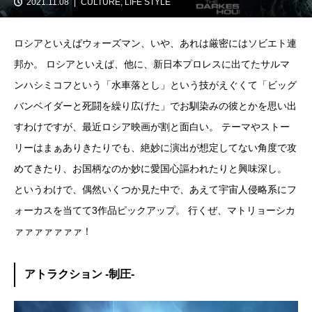
2021.11.08
CULTURE
,
LIFE STYLE
ロシアといえばウォーズマン、いや、あれは厳密にはソビエト連
邦か。 ロシアといえば、他に、新日本プロレスに出てたサルマ
ンハシミコフという「水車落とし」という技がえぐくて「ビッグ
バンベイダーと死闘を繰り広げた」でお馴染みの彼とかを思い出
すわけですが、最近ロシア映画が割と面白い。 テーマやストー
リーはまぁありきたりでも、絶妙に演出が想定してない角度で攻
めてきたり、お国柄なのか妙に愛国心謳われたりと興味深し。
というわけで、偶然いくつか見た中で、あえて宇宙人侵略系にフ
ォーカスを当てて3作品ピックアップ。 行くぜ、マトリョーシカ
ァァァァァァァ！
アトラクション -制圧-