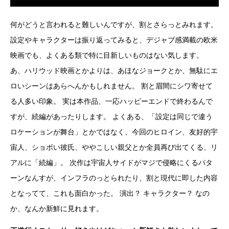
何がどうと言われると難しいんですが、割とさらっとみれます。
設定やキャラクターは振り返ってみると、デジャブ感満載の欧米
映画でも、よくある類で特に目新しいものはない気します。
あ、ハリウッド映画とかよりは、あほなジョークとか、無駄にエ
ロいシーンはあらへんかもしれません。 割と眉間にシワ寄せて
る人多い印象。 実は本作品、一応ハッピーエンドで終わるんで
すが、続編があったりします。 よくある、「設定は同じで違う
ロケーションが舞台」とかではなく、今回のヒロイン、友好的宇
宙人、ショボい彼氏、ややこしい親父とか全員再び出てくる、リ
アルに「続編」。 次作は宇宙人サイドがマジで侵略にくるパタ
ーンなんすが、インフラのっとられたり、割と現代に即した内容
となってて、これも面白かった。 演出？ キャラクター？ なの
か、なんか新鮮に見れます。