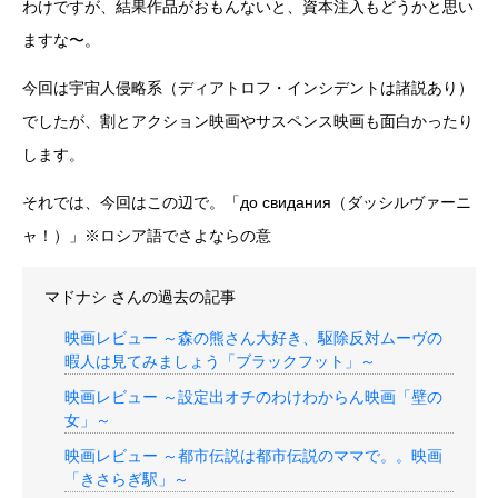
わけですが、結果作品がおもんないと、資本注入もどうかと思い
ますな〜。
今回は宇宙人侵略系（ディアトロフ・インシデントは諸説あり）
でしたが、割とアクション映画やサスペンス映画も面白かったり
します。
それでは、今回はこの辺で。「до свидания（ダッシルヴァーニ
ャ！）」※ロシア語でさよならの意
マドナシ
さんの過去の記事
映画レビュー ～森の熊さん大好き、駆除反対ムーヴの
暇人は見てみましょう「ブラックフット」～
映画レビュー ～設定出オチのわけわからん映画「壁の
女」～
映画レビュー ～都市伝説は都市伝説のママで。。映画
「きさらぎ駅」～