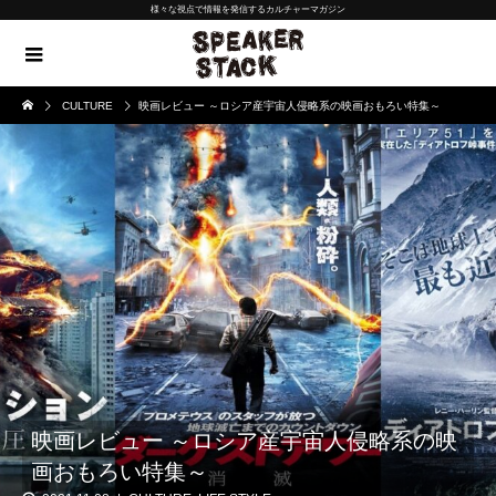
様々な視点で情報を発信するカルチャーマガジン
CULTURE
映画レビュー ～ロシア産宇宙人侵略系の映画おもろい特集～
映画レビュー ～ロシア産宇宙人侵略系の映
画おもろい特集～