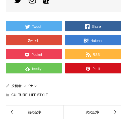
Tweet
Share
+1
Hatena
Pocket
RSS
feedly
Pin it
投稿者:
マドナシ
CULTURE
,
LIFE STYLE