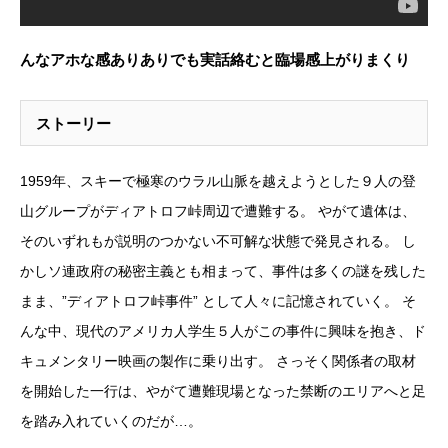
んなアホな感ありありでも実話絡むと臨場感上がりまくり
ストーリー
1959年、スキーで極寒のウラル山脈を越えようとした９人の登
山グループがディアトロフ峠周辺で遭難する。 やがて遺体は、
そのいずれもが説明のつかない不可解な状態で発見される。 し
かしソ連政府の秘密主義とも相まって、事件は多くの謎を残した
まま、”ディアトロフ峠事件” として人々に記憶されていく。 そ
んな中、現代のアメリカ人学生５人がこの事件に興味を抱き、ド
キュメンタリー映画の製作に乗り出す。 さっそく関係者の取材
を開始した一行は、やがて遭難現場となった禁断のエリアへと足
を踏み入れていくのだが…。