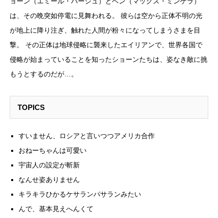
ョーン（エミール・ハーシュ）とベン（マックス・ミンゲラ）
は、その晩突如停電に見舞われる。 彼らは空から正体不明の光
が地上に降り注ぎ、触れた人間が粉々になってしまうさまを目
撃。 その正体は地球侵略に襲来したエイリアンで、世界各国で
侵略が始まっていることを知ったショーンたちは、姿なき敵に挑
もうとするのだが…。
TOPICS
すいません、ロシアと言いつつアメリカ合作
おねーちゃんは可愛い
宇宙人の設定が斬新
なんせ姿ありません
キラキラひかるケサランパサランみたい
んで、基本見えへんくて