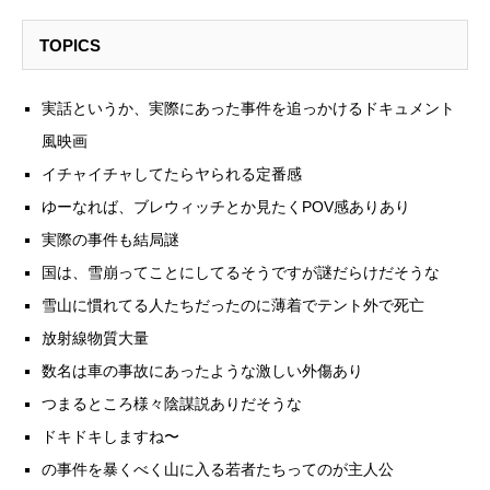
TOPICS
実話というか、実際にあった事件を追っかけるドキュメント
風映画
イチャイチャしてたらヤられる定番感
ゆーなれば、ブレウィッチとか見たくPOV感ありあり
実際の事件も結局謎
国は、雪崩ってことにしてるそうですが謎だらけだそうな
雪山に慣れてる人たちだったのに薄着でテント外で死亡
放射線物質大量
数名は車の事故にあったような激しい外傷あり
つまるところ様々陰謀説ありだそうな
ドキドキしますね〜
の事件を暴くべく山に入る若者たちってのが主人公