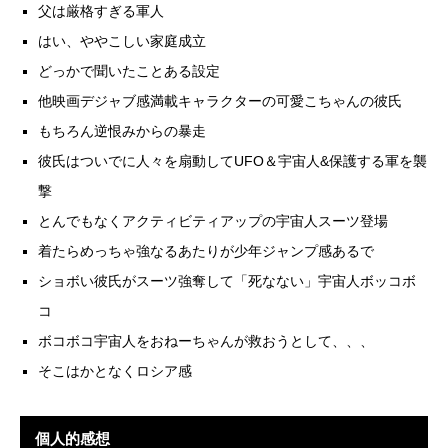
父は厳格すぎる軍人
はい、ややこしい家庭成立
どっかで聞いたことある設定
他映画デジャブ感満載キャラクターの可愛こちゃんの彼氏
もちろん逆恨みからの暴走
彼氏はついでに人々を扇動してUFO＆宇宙人&保護する軍を襲
撃
とんでもなくアクティビティアップの宇宙人スーツ登場
着たらめっちゃ強なるあたりが少年ジャンプ感あるで
ショボい彼氏がスーツ強奪して「死なない」宇宙人ボッコボ
コ
ボコボコ宇宙人をおねーちゃんが救おうとして、、、
そこはかとなくロシア感
個人的感想