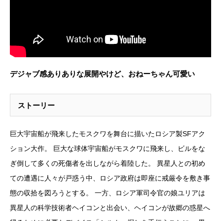
デジャブ感ありありな展開やけど、おねーちゃん可愛い
ストーリー
巨大宇宙船が飛来したモスクワを舞台に描いたロシア製SFアク
ション大作。 巨大な球体宇宙船がモスクワに飛来し、ビルをな
ぎ倒して多くの死傷者を出しながら着陸した。 異星人との初め
ての遭遇に人々が戸惑う中、ロシア政府は即座に戒厳令を敷き事
態の収拾を図ろうとする。 一方、ロシア軍司令官の娘ユリアは
異星人の科学技術者ヘイコンと出会い、ヘイコンが故郷の惑星へ