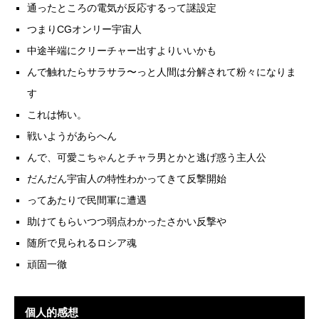
通ったところの電気が反応するって謎設定
つまりCGオンリー宇宙人
中途半端にクリーチャー出すよりいいかも
んで触れたらサラサラ〜っと人間は分解されて粉々になりま
す
これは怖い。
戦いようがあらへん
んで、可愛こちゃんとチャラ男とかと逃げ惑う主人公
だんだん宇宙人の特性わかってきて反撃開始
ってあたりで民間軍に遭遇
助けてもらいつつ弱点わかったさかい反撃や
随所で見られるロシア魂
頑固一徹
個人的感想