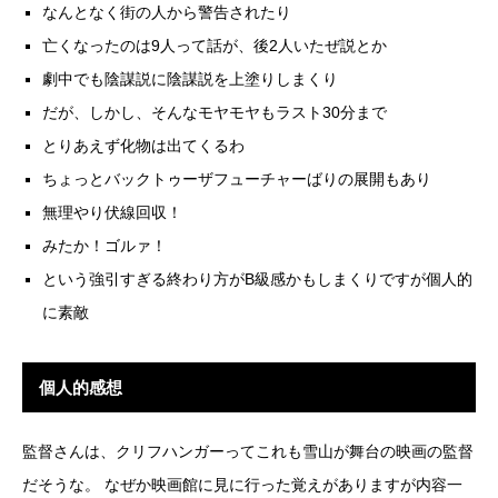
なんとなく街の人から警告されたり
亡くなったのは9人って話が、後2人いたぜ説とか
劇中でも陰謀説に陰謀説を上塗りしまくり
だが、しかし、そんなモヤモヤもラスト30分まで
とりあえず化物は出てくるわ
ちょっとバックトゥーザフューチャーばりの展開もあり
無理やり伏線回収！
みたか！ゴルァ！
という強引すぎる終わり方がB級感かもしまくりですが個人的
に素敵
個人的感想
監督さんは、クリフハンガーってこれも雪山が舞台の映画の監督
だそうな。 なぜか映画館に見に行った覚えがありますが内容一