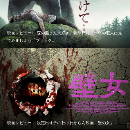
映画レビュー ～森の熊さん大好き、駆除反対ムーヴの暇人は見
てみましょう「ブラック...
映画レビュー ～設定出オチのわけわからん映画「壁の女」～