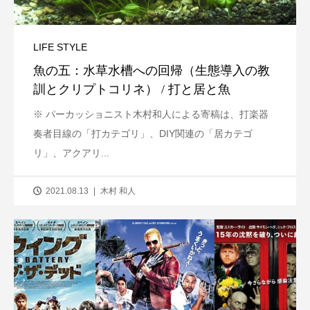
LIFE STYLE
魚の五：水草水槽への回帰（生態導入の教
訓とクリプトコリネ） / 打と居と魚
※ パーカッショニスト木村和人による寄稿は、打楽器
奏者目線の「打カテゴリ」、DIY関連の「居カテゴ
リ」、アクアリ...
2021.08.13
木村 和人