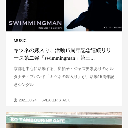
MUSIC
キツネの嫁入り、活動15周年記念連続リリ
ース第二弾「swimmingman」第三...
京都を中心に活動する、変拍子・ジャズ要素ありのオル
タナティブバンド「キツネの嫁入り」が、活動15周年記
念シングル...
2021.08.24
SPEAKER STACK