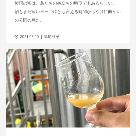
梅雨の頃は、鳥たちの巣立ちの時期でもあるらしい。
朝もまだ遠い丑三つ時とも言える時間からやけに向かい
の公園の鳥た...
2021.08.20
鳴尾 牧子