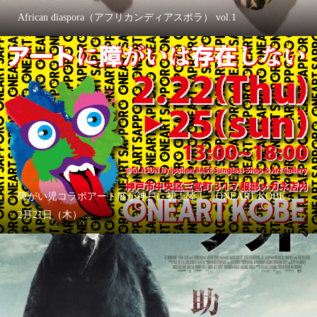
African diaspora（アフリカンディアスポラ） vol.1
障がい児コラボアート展が神戸に初上陸！「ONEART KOBE」
2月21日（木）...