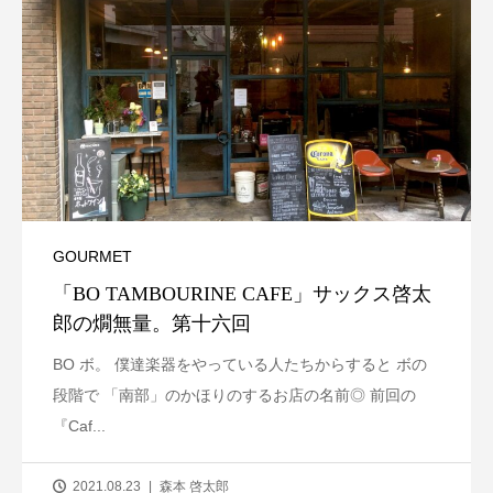
GOURMET
「BO TAMBOURINE CAFE」サックス啓太
郎の燗無量。第十六回
BO ボ。 僕達楽器をやっている人たちからすると ボの
段階で 「南部」のかほりのするお店の名前◎ 前回の
『Caf...
2021.08.23
森本 啓太郎