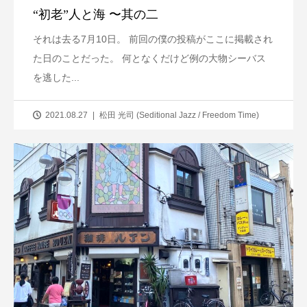
“初老”人と海 〜其の二
それは去る7月10日。 前回の僕の投稿がここに掲載され
た日のことだった。 何となくだけど例の大物シーバス
を逃した...
2021.08.27
松田 光司 (Seditional Jazz / Freedom Time)