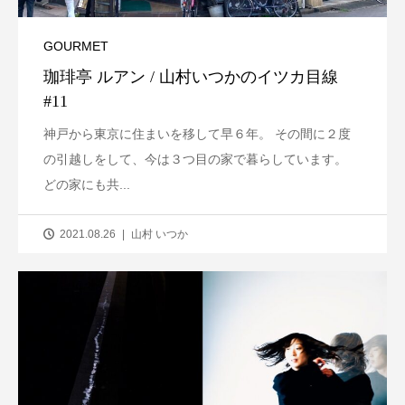
GOURMET
珈琲亭 ルアン / 山村いつかのイツカ目線
#11
神戸から東京に住まいを移して早６年。 その間に２度
の引越しをして、今は３つ目の家で暮らしています。
どの家にも共...
2021.08.26
山村 いつか