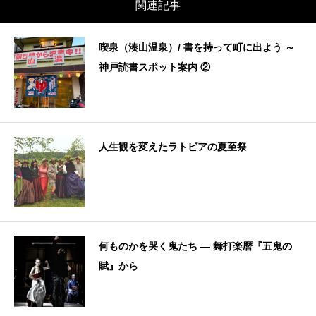
関連記事
喫泉（湊山温泉）/ 書を持って町に出よう ～
神戸読書スポット案内 ②
人生観を変えたラトビアの夏至祭
何ものかを哭く鬼たち — 舞打楽暦『五鬼の
賦』から