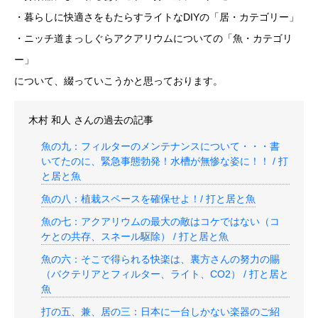
・暮らしに快適さをもたらすライトなDIYの「居・カテゴリー」
・ニッチ道まっしぐらアクアリウムについての「魚・カテゴリ
ー」
について、綴っていこうかと思っております。
木村 和人
さんの過去の記事
魚の九：フィルターのメンテナンスについて・・・書
いてたのに、緊急事態勃発！水槽が無惨な姿に！！ / 打
と居と魚
魚の八：植栽スペースを確保せよ！/ 打と居と魚
魚の七：アクアリウムの最大の敵はコケではない（コ
ケとの共存、スネール駆除） / 打と居と魚
魚の六：そこで得られる快楽は、裏方さんの努力の賜
（バクテリアとフィルター、ライト、CO2） / 打と居と
魚
打の五、兼、居の三：日本に一台しかない楽器のご紹