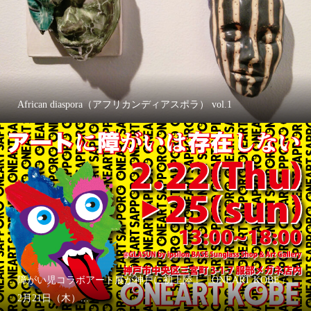
African diaspora（アフリカンディアスポラ） vol.1
障がい児コラボアート展が神戸に初上陸！「ONEART KOBE」
2月21日（木）...