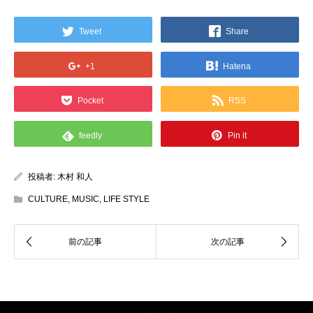
Tweet
Share
+1
Hatena
Pocket
RSS
feedly
Pin it
投稿者:
木村 和人
CULTURE
,
MUSIC
,
LIFE STYLE