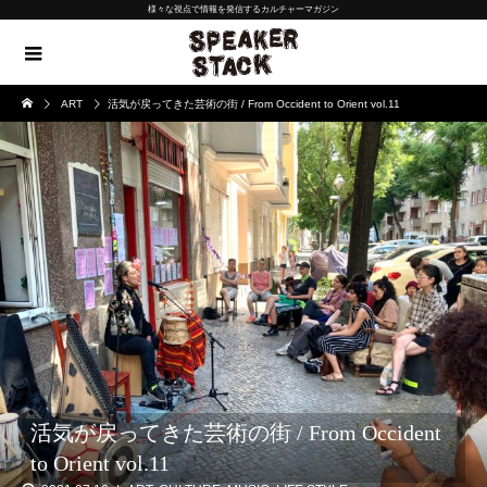
様々な視点で情報を発信するカルチャーマガジン
ART
活気が戻ってきた芸術の街 / From Occident to Orient vol.11
活気が戻ってきた芸術の街 / From Occident
to Orient vol.11