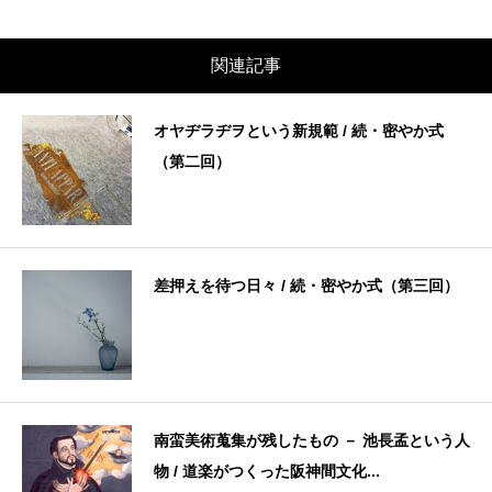
関連記事
オヤヂラヂヲという新規範 / 続・密やか式
（第二回）
差押えを待つ日々 / 続・密やか式（第三回）
南蛮美術蒐集が残したもの － 池長孟という人
物 / 道楽がつくった阪神間文化...