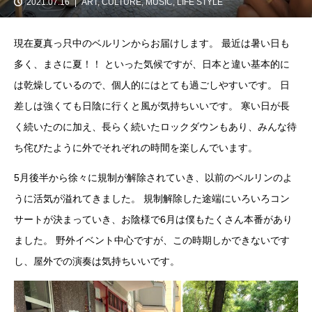
2021.07.16
ART
,
CULTURE
,
MUSIC
,
LIFE STYLE
現在夏真っ只中のベルリンからお届けします。 最近は暑い日も
多く、まさに夏！！ といった気候ですが、日本と違い基本的に
は乾燥しているので、個人的にはとても過ごしやすいです。 日
差しは強くても日陰に行くと風が気持ちいいです。 寒い日が長
く続いたのに加え、長らく続いたロックダウンもあり、みんな待
ち侘びたように外でそれぞれの時間を楽しんでいます。
5月後半から徐々に規制が解除されていき、以前のベルリンのよ
うに活気が溢れてきました。 規制解除した途端にいろいろコン
サートが決まっていき、お陰様で6月は僕もたくさん本番があり
ました。 野外イベント中心ですが、この時期しかできないです
し、屋外での演奏は気持ちいいです。