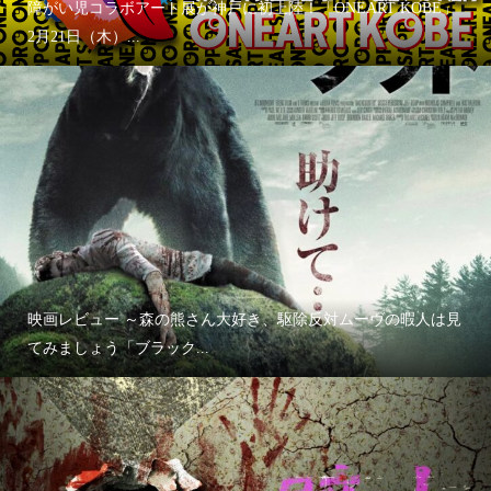
障がい児コラボアート展が神戸に初上陸！「ONEART KOBE」
2月21日（木）...
映画レビュー ～森の熊さん大好き、駆除反対ムーヴの暇人は見
てみましょう「ブラック...