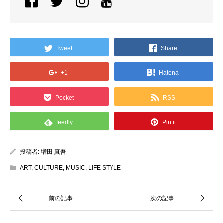
Tweet
Share
+1
Hatena
Pocket
RSS
feedly
Pin it
投稿者:
増田 真吾
ART
,
CULTURE
,
MUSIC
,
LIFE STYLE