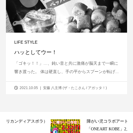
LIFE STYLE
ハッとしてウー！
「ゴキッ！！」…、鈍い音と共に激痛が脳天まで一瞬に
響き渡った。 体は硬直し、手の平からスプーンが転げ...
2021.10.05
安藤 八主博 (ザ・たこさん / アガッタ！)
ラ）
障がい児コラボアート展が神戸に初上陸！
「ONEART KOBE」2月21日（木）...