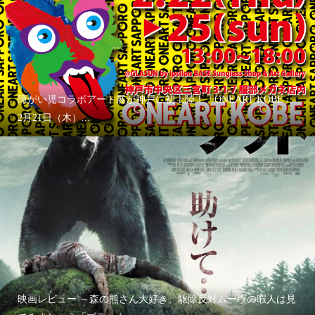
障がい児コラボアート展が神戸に初上陸！「ONEART KOBE」
2月21日（木）...
映画レビュー ～森の熊さん大好き、駆除反対ムーヴの暇人は見