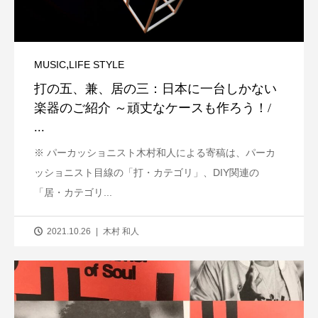
,
MUSIC
LIFE STYLE
打の五、兼、居の三：日本に一台しかない
楽器のご紹介 ～頑丈なケースも作ろう！/
...
※ パーカッショニスト木村和人による寄稿は、パーカ
ッショニスト目線の「打・カテゴリ」、DIY関連の
「居・カテゴリ...
2021.10.26
木村 和人