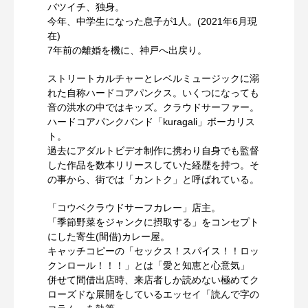
バツイチ、独身。
今年、中学生になった息子が1人。(2021年6月現
在)
7年前の離婚を機に、神戸へ出戻り。
ストリートカルチャーとレベルミュージックに溺
れた自称ハードコアパンクス。いくつになっても
音の洪水の中ではキッズ。クラウドサーファー。
ハードコアパンクバンド「kuragali」ボーカリス
ト。
過去にアダルトビデオ制作に携わり自身でも監督
した作品を数本リリースしていた経歴を持つ。そ
の事から、街では「カントク」と呼ばれている。
「コウベクラウドサーフカレー」店主。
「季節野菜をジャンクに摂取する」をコンセプト
にした寄生(間借)カレー屋。
キャッチコピーの「セックス！スパイス！！ロッ
クンロール！！！」とは「愛と知恵と心意気」
併せて間借出店時、来店者しか読めない極めてク
ローズドな展開をしているエッセイ「読んで字の