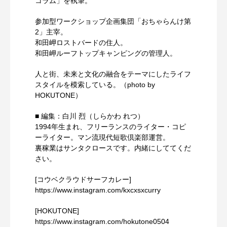
コラム」を執筆。
参加型ワークショップ企画集団「おちゃらんけ第
2」主宰。
和田岬ロストバードの住人。
和田岬ルーフトップキャンピングの管理人。
人と街、未来と文化の融合をテーマにしたライフ
スタイルを模索している。（photo by
HOKUTONE）
■ 編集：白川 烈（しらかわ れつ）
1994年生まれ、フリーランスのライター・コピ
ーライター。マン流現代短歌倶楽部運営。
裏稼業はサンタクロースです。内緒にしててくだ
さい。
[コウベクラウドサーフカレー]
https://www.instagram.com/kxcxsxcurry
[HOKUTONE]
https://www.instagram.com/hokutone0504