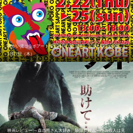
障がい児コラボアート展が神戸に初上陸！「ONEART KOBE」
2月21日（木）...
映画レビュー ～森の熊さん大好き、駆除反対ムーヴの暇人は見