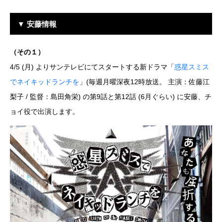
▼ 安藤情報
（その１）
4/5 (月) よりサンテレビにてスタートする新ドラマ「
惑星スミス
でネイキッドランチを
」(毎週月曜深夜12時放送。 主演：佐藤江
梨子 / 監督：島田角栄) の第9話と第12話 (6月ぐらい) に安藤、チ
ョイ役で出演します。