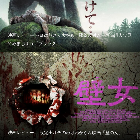
映画レビュー ～森の熊さん大好き、駆除反対ムーヴの暇人は見
てみましょう「ブラック...
映画レビュー ～設定出オチのわけわからん映画「壁の女」～