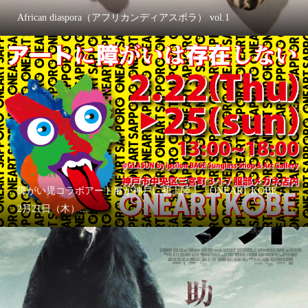
African diaspora（アフリカンディアスポラ） vol.1
障がい児コラボアート展が神戸に初上陸！「ONEART KOBE」
2月21日（木）...