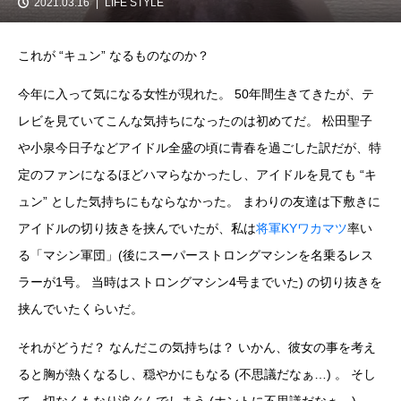
2021.03.16
LIFE STYLE
これが “キュン” なるものなのか？
今年に入って気になる女性が現れた。 50年間生きてきたが、テ
レビを見ていてこんな気持ちになったのは初めてだ。 松田聖子
や小泉今日子などアイドル全盛の頃に青春を過ごした訳だが、特
定のファンになるほどハマらなかったし、アイドルを見ても “キ
ュン” とした気持ちにもならなかった。 まわりの友達は下敷きに
アイドルの切り抜きを挟んでいたが、私は
将軍KYワカマツ
率い
る「マシン軍団」(後にスーパーストロングマシンを名乗るレス
ラーが1号。 当時はストロングマシン4号までいた) の切り抜きを
挟んでいたくらいだ。
それがどうだ？ なんだこの気持ちは？ いかん、彼女の事を考え
ると胸が熱くなるし、穏やかにもなる (不思議だなぁ…) 。 そし
て、切なくもなり涙ぐんでしまう (ホントに不思議だなぁ…) 。