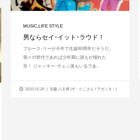
,
MUSIC
LIFE STYLE
男ならセイ･イット･ラウド！
ブルース･リーが今年で生誕80周年だそうだ。
我々の世代であれば少年期に誰もが憧れた
筈！ ジャッキー･チェン派もいるであ...
2020.10.20
安藤 八主博 (ザ・たこさん / アガッタ！)