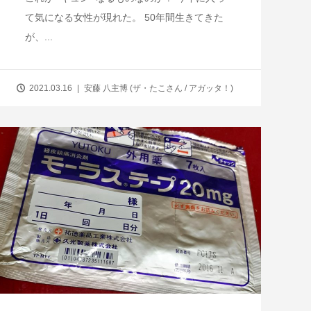
て気になる女性が現れた。 50年間生きてきた
が、...
2021.03.16
安藤 八主博 (ザ・たこさん / アガッタ！)