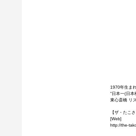
ジャポニズム 春
音楽とスポーツ /
1970年生
トの思考回路 ⑥
"日本一(日
東心斎橋 リ
【ザ・たこさ
[Web]
http://the-ta