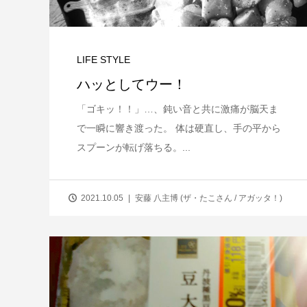
LIFE STYLE
ハッとしてウー！
「ゴキッ！！」…、鈍い音と共に激痛が脳天ま
で一瞬に響き渡った。 体は硬直し、手の平から
スプーンが転げ落ちる。...
2021.10.05
安藤 八主博 (ザ・たこさん / アガッタ！)