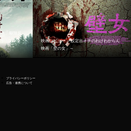
好き、駆除反
う「ブラッ
映画レビュー ～設定出オチのわけわからん
映画「壁の女」～
プライバシーポリシー
広告・連携について