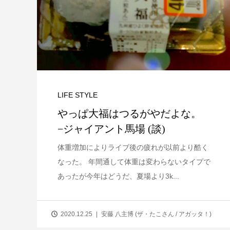
LIFE STYLE
やっぱ大福はつるがやだよな。
−ジャイアント馬場 (談)
体重増加によりライブ後の疲れが以前より酷く
なった。 年間通して体重は変わらないタイプで
あったが今年はどうだ、夏場より3k...
2020.12.25
安藤 八主博 (ザ・たこさん / アガッタ！)