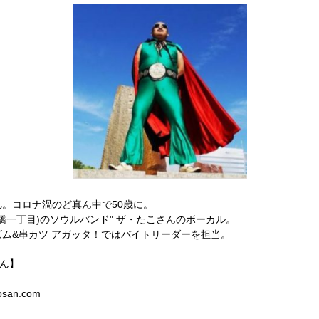
山下達郎「J
のススメ
カリブ海へ音ノ旅
ター
 或るベーシス
ライブハウスのクラウドファン
まれ。コロナ渦のど真ん中で50歳に。
ディング
狂乱の発表会
本橋一丁目)のソウルバンド" ザ・たこさんのボーカル。
ズム&串カツ アガッタ！ではバイトリーダーを担当。
ん】
kosan.com