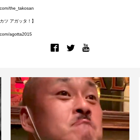
er.com/the_takosan
カツ アガッタ！】
er.com/agotta2015