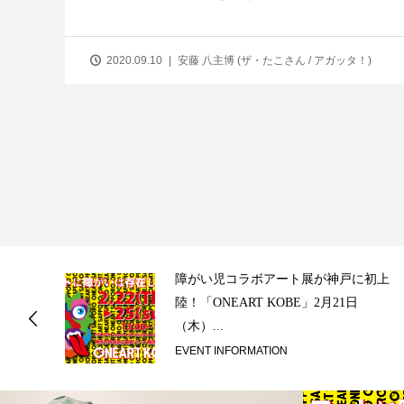
2020.09.10
安藤 八主博 (ザ・たこさん / アガッタ！)
ス
障がい児コラボアート展が神戸に初上
陸！「ONEART KOBE」2月21日
（木）...
EVENT INFORMATION