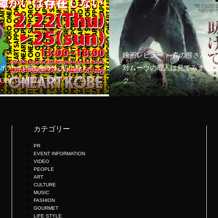
映画レビュー ～森の熊さん大
ボアート展が神戸に初上陸！
対ムーヴの暇人は見てみましょ
KOBE」2月21日（木）...
ク...
カテゴリー
PR
EVENT INFORMATION
VIDEO
PEOPLE
ART
CULTURE
MUSIC
FASHION
GOURMET
LIFE STYLE