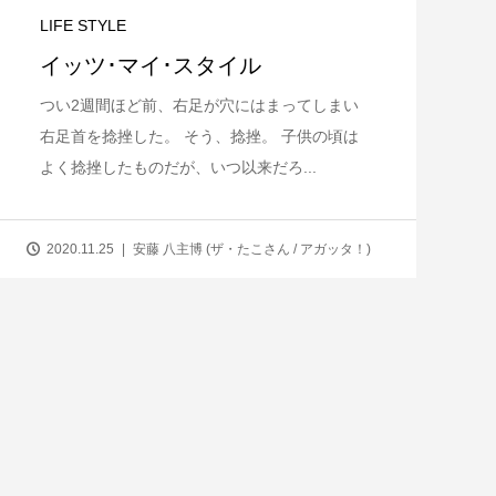
LIFE STYLE
イッツ･マイ･スタイル
つい2週間ほど前、右足が穴にはまってしまい
右足首を捻挫した。 そう、捻挫。 子供の頃は
よく捻挫したものだが、いつ以来だろ...
2020.11.25
安藤 八主博 (ザ・たこさん / アガッタ！)