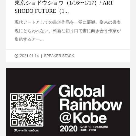
東京ショドウショウ（1/16〜1/17）/ ART
SHODO FUTURE（1...
現代アートとしての書道作品を一堂に展観。従来の書表
現にとらわれない、斬新な切り口で書に向き合う作家が
集結するアー...
2021.01.14
SPEAKER STACK