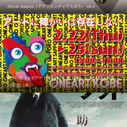
African diaspora（アフリカンディアスポラ） vol.1
障がい児コラボアート展が神戸に初上陸！「ONEART KOBE」
2月21日（木）...