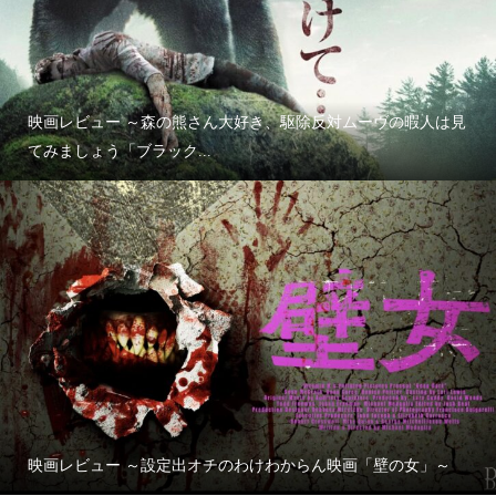
映画レビュー ～森の熊さん大好き、駆除反対ムーヴの暇人は見
てみましょう「ブラック...
映画レビュー ～設定出オチのわけわからん映画「壁の女」～