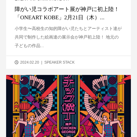
障がい児コラボアート展が神戸に初上陸！
「ONEART KOBE」2月21日（木）...
小学生〜高校生の知的障がい児たちとアーティスト達が
共同で制作した絵画達の展示会が神戸初上陸！ 地元の
子どもの作品...
2024.02.20
SPEAKER STACK