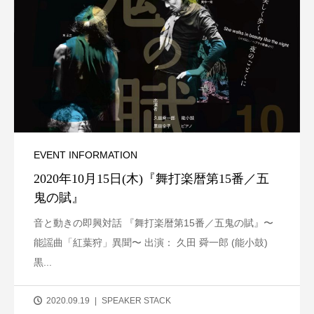
EVENT INFORMATION
2020年10月15日(木)『舞打楽暦第15番／五
鬼の賦』
音と動きの即興対話 『舞打楽暦第15番／五鬼の賦』〜
能謡曲「紅葉狩」異聞〜 出演： 久田 舜一郎 (能小鼓)
黒...
2020.09.19
SPEAKER STACK