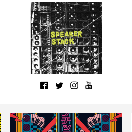
？〜アンサン
「音談るつぼ」＃11 ジャズ研
その１...
飲みで、私と。その4
明石海峡の春
聖なる鳥は空に還る − Laos
キツネの嫁入
Vientiane...
念シングル第一