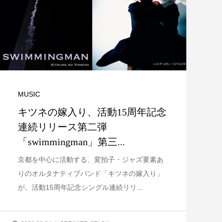
MUSIC
キツネの嫁入り、活動15周年記念
連続リリース第二弾
「swimmingman」第三...
京都を中心に活動する、変拍子・ジャズ要素あ
りのオルタナティブバンド「キツネの嫁入り」
が、活動15周年記念シングル連続リリ...