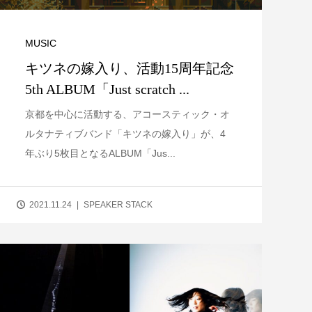
MUSIC
キツネの嫁入り、活動15周年記念
5th ALBUM「Just scratch ...
京都を中心に活動する、アコースティック・オ
ルタナティブバンド「キツネの嫁入り」が、4
年ぶり5枚目となるALBUM「Jus...
2021.11.24
SPEAKER STACK