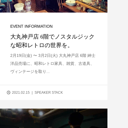
EVENT INFORMATION
大丸神戸店 6階でノスタルジック
な昭和レトロの世界を。
2月19日(金) 〜 3月2日(火) 大丸神戸店 6階 紳士
洋品売場に、昭和レトロ家具、雑貨、古道具、
ヴィンテージを取り...
2021.02.15
SPEAKER STACK