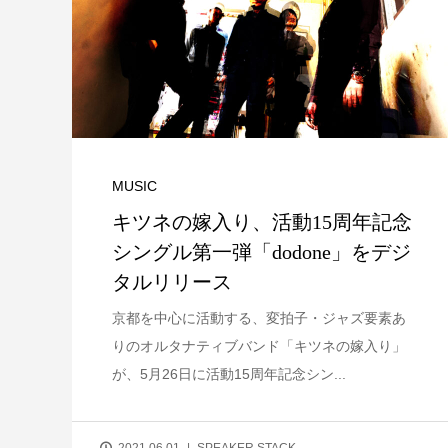
MUSIC
キツネの嫁入り、活動15周年記念
シングル第一弾「dodone」をデジ
タルリリース
京都を中心に活動する、変拍子・ジャズ要素あ
りのオルタナティブバンド「キツネの嫁入り」
が、5月26日に活動15周年記念シン...