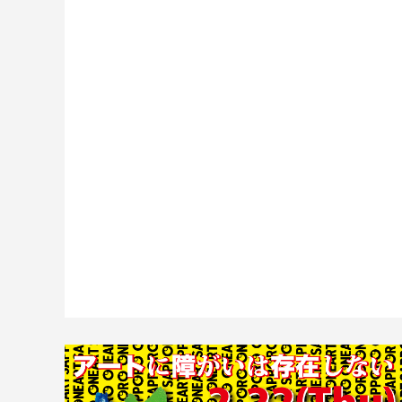
ベースラインって
ブルの中の小宇宙【
独り言 ③