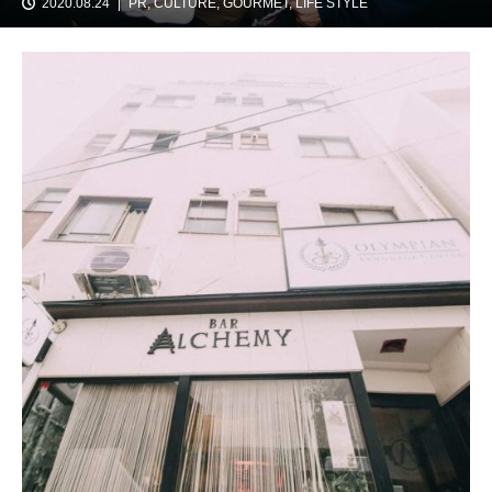
2020.08.24
PR
,
CULTURE
,
GOURMET
,
LIFE STYLE