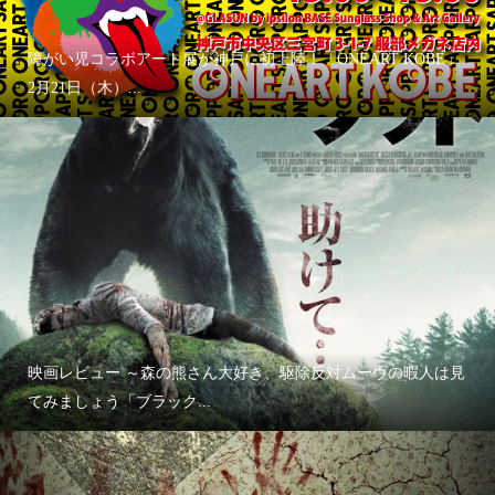
障がい児コラボアート展が神戸に初上陸！「ONEART KOBE」
2月21日（木）...
映画レビュー ～森の熊さん大好き、駆除反対ムーヴの暇人は見
てみましょう「ブラック...