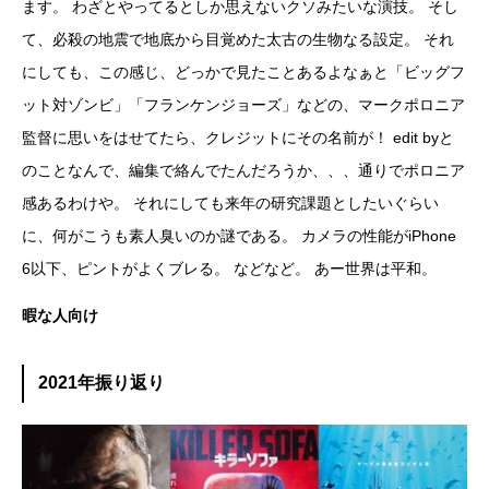
ます。 わざとやってるとしか思えないクソみたいな演技。 そし
て、必殺の地震で地底から目覚めた太古の生物なる設定。 それ
にしても、この感じ、どっかで見たことあるよなぁと「ビッグフ
ット対ゾンビ」「フランケンジョーズ」などの、マークポロニア
監督に思いをはせてたら、クレジットにその名前が！ edit byと
のことなんで、編集で絡んでたんだろうか、、、通りでポロニア
感あるわけや。 それにしても来年の研究課題としたいぐらい
に、何がこうも素人臭いのか謎である。 カメラの性能がiPhone
6以下、ピントがよくブレる。 などなど。 あー世界は平和。
暇な人向け
2021年振り返り