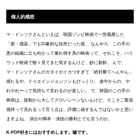
個人的感想
マ・ドンソクさんといえば、韓国ゾンビ映画で一世風靡した
「新・感染」でも印象的な役所だった彼。 なんやろ、この手の
悪の組織に立ち向かって暴れ倒す系の映画って、それこそ、ハリ
ウッド映画で散々見てきた気するんけど、妙に新鮮。 んで、
マ・ドンソクさんのガタイがイカつすぎて「絶対勝てへんやん」
感たるや、ドゥエインジョンソンもびっくり。 途中からの、や
れやれ〜って気持ちで見れるのが楽しい。 で、韓国のこの手の
映画は、規制から大してグロいシーンないんけど、そこそこ緊張
感持って見れるって言う点は、評価に値するんではないかと思い
ますよね。 演出や脚本・演技の勝利とでも言うのか。
K-POP好きにはおすすめします。嘘です。