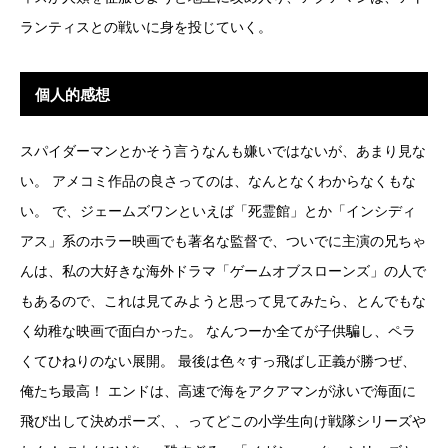
ランティスとの戦いに身を投じていく。
個人的感想
スパイダーマンとかそう言うなんも嫌いではないが、あまり見な
い。 アメコミ作品の良さってのは、なんとなくわからなくもな
い。 で、ジェームズワンといえば「死霊館」とか「インシディ
アス」系のホラー映画でも著名な監督で、ついでに主演の兄ちゃ
んは、私の大好きな海外ドラマ「ゲームオブスローンズ」の人で
もあるので、これは見てみようと思って見てみたら、とんでもな
く幼稚な映画で面白かった。 なんつーか全てが子供騙し、ペラ
くてひねりのない展開。 最後は色々すっ飛ばし正義が勝つぜ、
俺たち最高！ エンドは、高速で海をアクアマンが泳いで海面に
飛び出して決めポーズ、、ってどこの小学生向け戦隊シリーズや