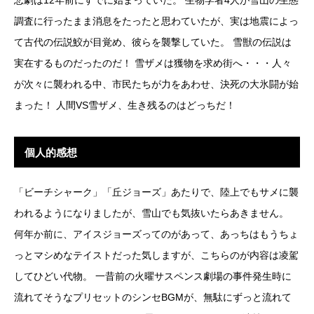
調査に行ったまま消息をたったと思わていたが、実は地震によっ
て古代の伝説鮫が目覚め、彼らを襲撃していた。 雪獣の伝説は
実在するものだったのだ！ 雪ザメは獲物を求め街へ・・・人々
が次々に襲われる中、市民たちが力をあわせ、決死の大氷闘が始
まった！ 人間VS雪ザメ、生き残るのはどっちだ！
個人的感想
「ビーチシャーク」「丘ジョーズ」あたりで、陸上でもサメに襲
われるようになりましたが、雪山でも気抜いたらあきません。
何年か前に、アイスジョーズってのがあって、あっちはもうちょ
っとマシめなテイストだった気しますが、こちらのが内容は凌駕
してひどい代物。 一昔前の火曜サスペンス劇場の事件発生時に
流れてそうなプリセットのシンセBGMが、無駄にずっと流れて