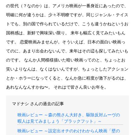
の世代（？なのか）は、アメリカ映画が一番身近にあったので、
明確に何が違うかは、少々不明瞭ですが、同じジャンル・テイス
トでも、別の国で作られているだけで、こうも違うかねというお
国柄感は、新鮮で興味深い限り。 来年も幅広く見てみたいもん
です。 恋愛映画みませんが。そういえば、日本の面白い映画っ
てのに、あまり出会わないんで、来年はその辺も探してみたいも
のです。 なんか人間模様描いた暗い映画ってのと、ちょっとお
笑いよりなんは、なくはないんですが、ちょっとしたアクション
とか・ホラーになってくると、なんか急に程度が激下がるのは、
あれなんなんすかね〜。 それはで皆さん良いお年を。
マドナシ
さんの過去の記事
映画レビュー ～森の熊さん大好き、駆除反対ムーヴの
暇人は見てみましょう「ブラックフット」～
映画レビュー ～設定出オチのわけわからん映画「壁の