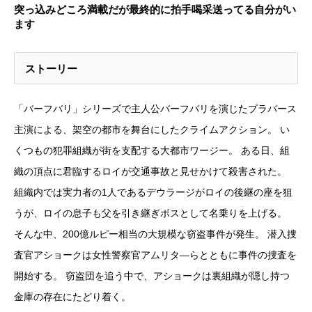
突っ込みどころ満載だが最終的に拍手喝采送ってる自分がい
ます
ストーリー
「バーフバリ」シリーズで主人公バーフバリを演じたプラバース
主演による、架空の都市を舞台にしたクライムアクション。 い
くつもの犯罪組織が街を支配する大都市ワージー。 ある日、組
織の頂点に君臨するロイが交通事故と見せかけて殺害された。
組織内では実力者の1人であるデウラージがロイの後継の座を狙
うが、ロイの息子も父を引き継ぎボスとして名乗りを上げる。
そんな中、200億ルピー相当の大規模な窃盗事件が発生。 潜入捜
査官アショークは女性警察官アムリタ―らとともに事件の捜査を
開始する。 窃盗団を追う中で、アショークは裏組織が隠し持つ
金庫の存在にたどり着く。