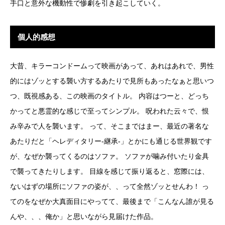
手口と意外な機動性で惨劇を引き起こしていく。
個人的感想
大昔、キラーコンドームって映画があって、あれはあれで、男性
的にはゾッとする襲い方するあたりで見所もあったなぁと思いつ
つ、既視感ある、この映画のタイトル。 内容はつーと、どっち
かってと悪霊的な感じで至ってシンプル。 呪われた云々で、恨
み辛みで人を襲います。 って、そこまではまー、最近の著名な
あたりだと「ヘレディタリー-継承-」とかにも通じる世界観です
が、なぜか襲ってくるのはソファ。 ソファが噛み付いたり金具
で襲ってきたりします。 目線を感じて振り返ると、窓際には、
ないはずの場所にソファの姿が、、って全然ゾッとせんわ！ っ
てのをなぜか大真面目にやってて、最後まで「こんなん誰が見る
んや、、、俺か」と思いながら見届けた作品。