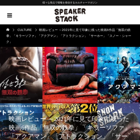
様々な視点で情報を発信するカルチャーマガジン
CULTURE
映画レビュー ～2021年に見て印象に残った映画6作品「無双の鉄
拳」「キラーソファ」「アクアマン」「アトラクション」「サーホー」「スノー・シャー
ク」
映画レビュー ～2021年に見て印象に残った
映画6作品「無双の鉄拳」「キラーソファ」
「アクアマン」「アトラクション」「サー