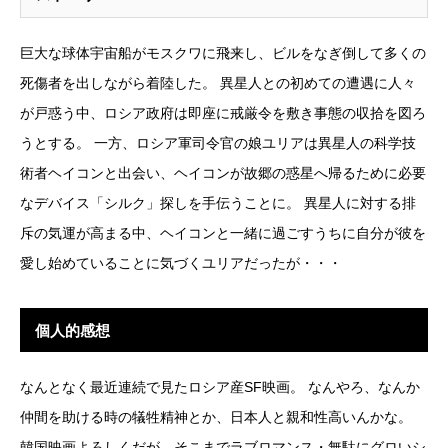
巨大な球体宇宙船がモスクワに飛来し、ビルをなぎ倒して多くの
死傷者を出しながら着陸した。 異星人との初めての遭遇に人々
が戸惑う中、ロシア政府は即座に戒厳令を敷き事態の収拾を図ろ
うとする。 一方、ロシア軍司令官の娘ユリアは異星人の科学技
術者ヘイコンと出会い、ヘイコンが故郷の惑星へ帰るために必要
なデバイス「シルク」探しを手伝うことに。 異星人に対する排
斥の気運が高まる中、ヘイコンと一緒に過ごすうちに自分が彼を
愛し始めていることに気づくユリアだったが・・・
個人的感想
なんとなく最近連続で見たロシア産SF映画。 なんやろ、なんか
仲間を助ける時の犠牲精神とか、日本人と親和性高いんかな。
韓国映画よろしくだが、そこまでラブロマンス・無駄にグロいシ