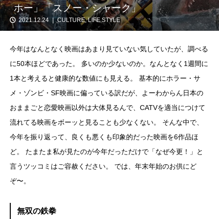
ホー」「スノー・シャーク」
2021.12.24
CULTURE
,
LIFE STYLE
今年はなんとなく映画はあまり見ていない気していたが、調べる
に50本ほどであった。 多いのか少ないのか。なんとなく1週間に
1本と考えると健康的な数値にも見える。 基本的にホラー・サ
メ・ゾンビ・SF映画に偏っている訳だが、よーわからん日本の
おままごと恋愛映画以外は大体見るんで、CATVを適当につけて
流れてる映画をボーッと見ることも少なくない。 そんな中で、
今年を振り返って、良くも悪くも印象的だった映画を6作品ほ
ど。 たまたま私が見たのが今年だっただけで「なぜ今更！」と
言うツッコミはご容赦ください。 では、年末年始のお供にど
ぞ〜。
無双の鉄拳