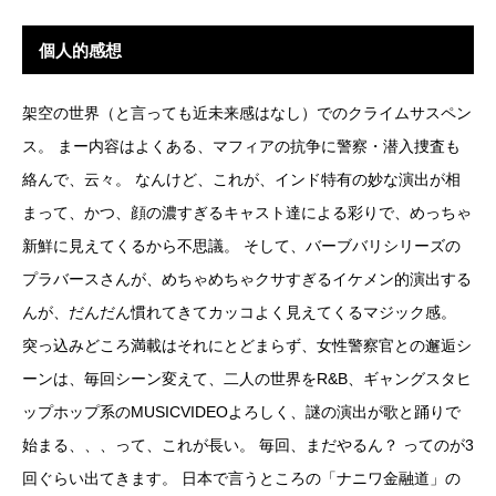
個人的感想
架空の世界（と言っても近未来感はなし）でのクライムサスペン
ス。 まー内容はよくある、マフィアの抗争に警察・潜入捜査も
絡んで、云々。 なんけど、これが、インド特有の妙な演出が相
まって、かつ、顔の濃すぎるキャスト達による彩りで、めっちゃ
新鮮に見えてくるから不思議。 そして、バーブバリシリーズの
プラバースさんが、めちゃめちゃクサすぎるイケメン的演出する
んが、だんだん慣れてきてカッコよく見えてくるマジック感。
突っ込みどころ満載はそれにとどまらず、女性警察官との邂逅シ
ーンは、毎回シーン変えて、二人の世界をR&B、ギャングスタヒ
ップホップ系のMUSICVIDEOよろしく、謎の演出が歌と踊りで
始まる、、、って、これが長い。 毎回、まだやるん？ ってのが3
回ぐらい出てきます。 日本で言うところの「ナニワ金融道」の