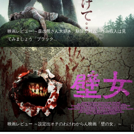
映画レビュー ～森の熊さん大好き、駆除反対ムーヴの暇人は見
てみましょう「ブラック...
映画レビュー ～設定出オチのわけわからん映画「壁の女」～