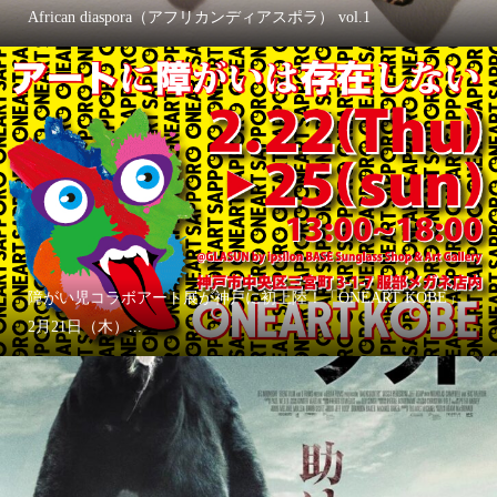
African diaspora（アフリカンディアスポラ） vol.1
障がい児コラボアート展が神戸に初上陸！「ONEART KOBE」
2月21日（木）...