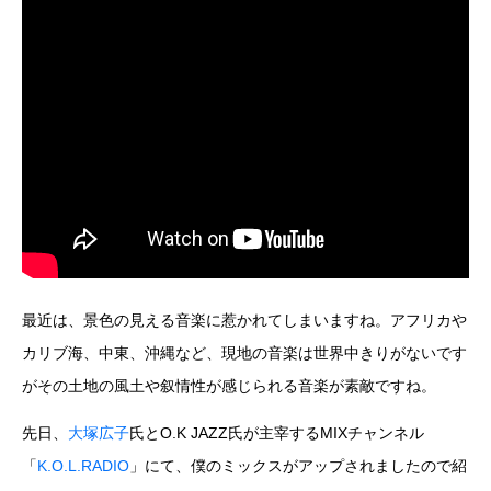
最近は、景色の見える音楽に惹かれてしまいますね。アフリカや
カリブ海、中東、沖縄など、現地の音楽は世界中きりがないです
がその土地の風土や叙情性が感じられる音楽が素敵ですね。
先日、
大塚広子
氏とO.K JAZZ氏が主宰するMIXチャンネル
「
K.O.L.RADIO
」にて、僕のミックスがアップされましたので紹