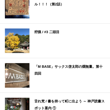
ル！！！（第2話）
狩猟 / #3 二頭目
「M BASE」サックス啓太郎の燗無量。第十
四回
舌れ梵 / 書を持って町に出よう ～ 神戸読書ス
ポット案内 ①