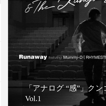
カラスの子
リズム探究の
ウンム・クル
切り取られる景色 〜小さいこと
音楽と料理 
は良いことだ〜 その2...
思考回路 ⑤
「アナログ “感”」クンゴ
Vol.1