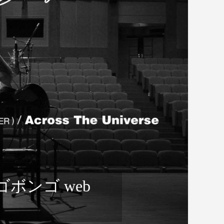
SPEAKER STACK おすすめイ
旅 ①
ベント：神戸グ...
/ 或るベーシストの
奥深い珈琲の世界の入り口 / ク
ンゴボンゴ web ...
ボンゴ web