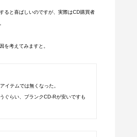
すると喜ばしいのですが、実際はCD購買者
。
因を考えてみますと。
なアイテムでは無くなった。
画レビュー ～設定出オチのわけわから
映画レビュ
うぐらい、ブランクCD-Rが安いですも
映画「壁の女」～
マで。。映