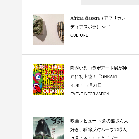
日々の碑 ③
African diaspora（アフリカン
ディアスポラ） vol.1
CULTURE
障がい児コラボアート展が神
戸に初上陸！「ONEART
ベルリンの冬 〜 
KOBE」2月21日（...
スーム / From ...
EVENT INFORMATION
映画レビュー ～森の熊さん大
好き、駆除反対ムーヴの暇人
は見てみましょう「ブラ...