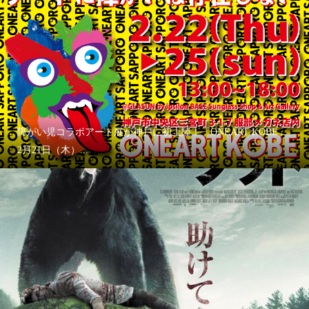
障がい児コラボアート展が神戸に初上陸！「ONEART KOBE」
2月21日（木）...