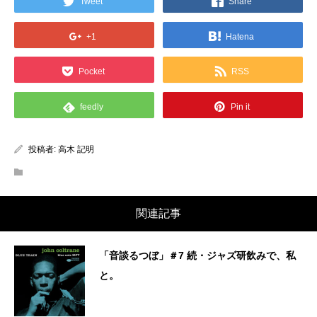
Tweet
Share
+1
Hatena
Pocket
RSS
feedly
Pin it
投稿者:
高木 記明
関連記事
「音談るつぼ」＃7 続・ジャズ研飲みで、私
と。