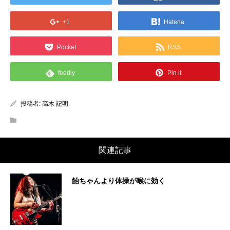
+1
Hatena
Pocket
RSS
feedly
Pin it
投稿者:
高木 記明
関連記事
飴ちゃんより体操が喉に効く