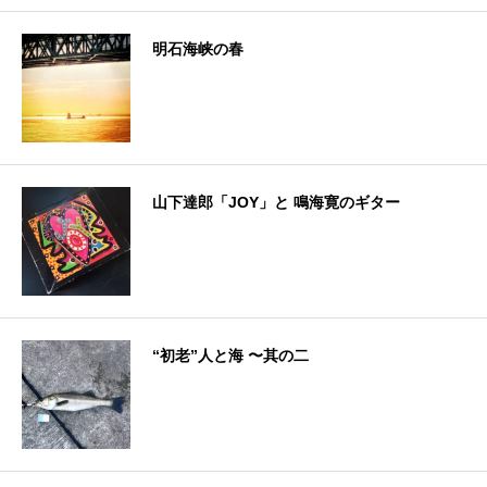
明石海峡の春
山下達郎「JOY」と 鳴海寛のギター
“初老”人と海 〜其の二