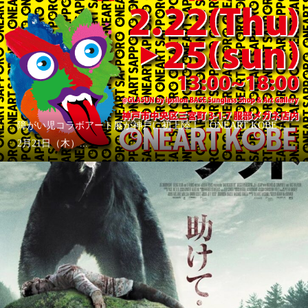
障がい児コラボアート展が神戸に初上陸！「ONEART KOBE」
2月21日（木）...