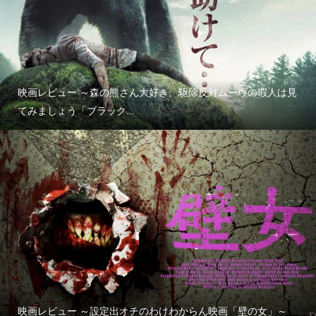
映画レビュー ～森の熊さん大好き、駆除反対ムーヴの暇人は見
てみましょう「ブラック...
映画レビュー ～設定出オチのわけわからん映画「壁の女」～