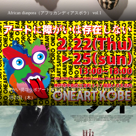
African diaspora（アフリカンディアスポラ） vol.1
障がい児コラボアート展が神戸に初上陸！「ONEART KOBE」
2月21日（木）...