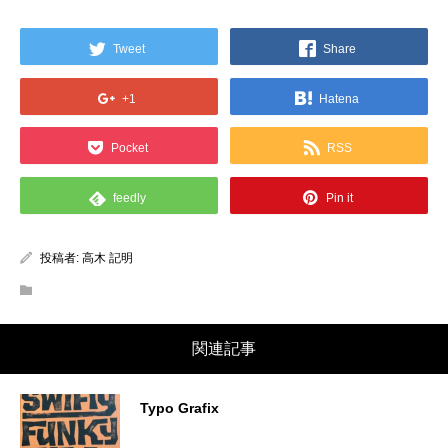
Tweet
Share
+1
Hatena
Pocket
RSS
feedly
Pin it
投稿者:
高木 記明
関連記事
Typo Grafix