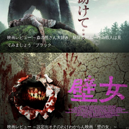
映画レビュー ～森の熊さん大好き、駆除反対ムーヴの暇人は見
てみましょう「ブラック...
映画レビュー ～設定出オチのわけわからん映画「壁の女」～