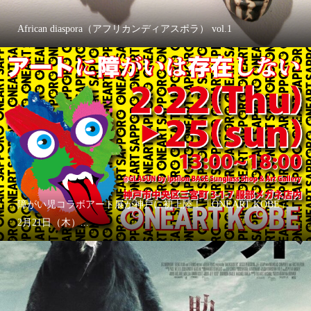
African diaspora（アフリカンディアスポラ） vol.1
障がい児コラボアート展が神戸に初上陸！「ONEART KOBE」
2月21日（木）...