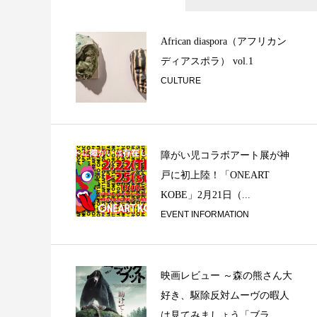
「Street Tabl
ス啓太郎の...
African diaspora（アフリカン
ディアスポラ） vol.1
CULTURE
障がい児コラボアート展が神
戸に初上陸！「ONEART
天使の都 / バン
KOBE」2月21日（...
ストの日常 ①
EVENT INFORMATION
映画レビュー ～森の熊さん大
好き、駆除反対ムーヴの暇人
は見てみましょう「ブラ...