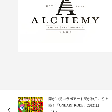
ス
障がい児コラボアート展が神戸に初上
陸！「ONEART KOBE」2月21日
（木）...