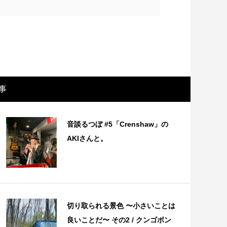
事
音談るつぼ #5「Crenshaw」の
AKIさんと。
画レビュー ～設定出オチのわけわから
映画レビュ
映画「壁の女」～
マで。。映
切り取られる景色 〜小さいことは
良いことだ〜 その2 / クンゴボン