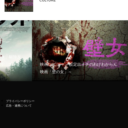
CULTURE
好き、駆除反
う「ブラッ
映画レビュー ～設定出オチのわけわからん
映画「壁の女」～
プライバシーポリシー
広告・連携について