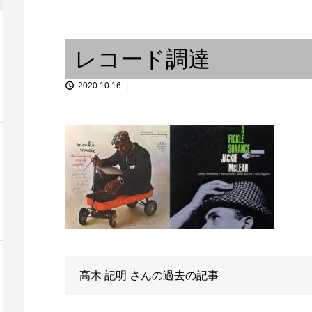
e 三ノ宮」サック
「音談るつぼ」＃7 続・ジャズ
研飲みで、私と。
祈りと音楽『
レコード調達
2020.10.16
コク在住ギタリ
「沖野好洋氏と語らうブラジリ
アンミュージック ...
「JAZZで
高木 記明
さんの過去の記事