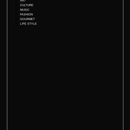
ART
CULTURE
MUSIC
FASHION
GOURMET
LIFE STYLE