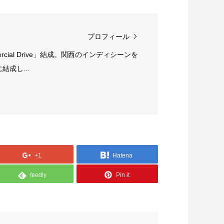
プロフィール
rcial Drive」結成。関西のインディシーンを
成し...
+1
Hatena
feedly
Pin it