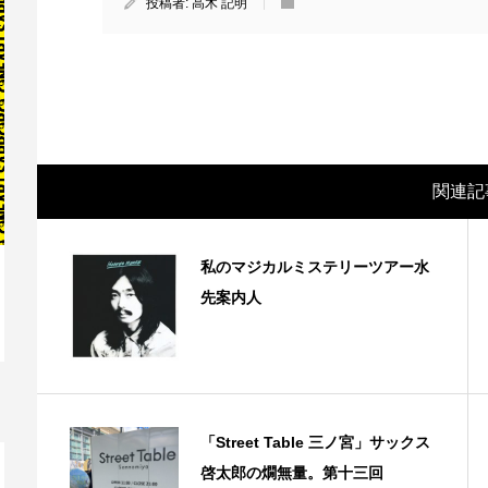
投稿者:
高木 記明
関連記
私のマジカルミステリーツアー水
先案内人
映画レビュー ～森の熊さん大好き、駆除
映
反対ムーヴの暇人は見てみましょ...
ん
「Street Table 三ノ宮」サックス
啓太郎の燗無量。第十三回