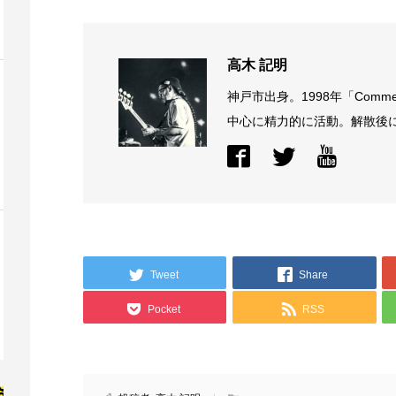
高木 記明
神戸市出身。1998年「Comme
中心に精力的に活動。解散後に結
Tweet
Share
Pocket
RSS