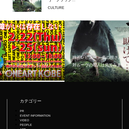
CULTURE
映画レビュー ～森の熊さん大
ボアート展が神戸に初上陸！
対ムーヴの暇人は見てみましょ
KOBE」2月21日（木）...
ク...
カテゴリー
PR
EVENT INFORMATION
VIDEO
PEOPLE