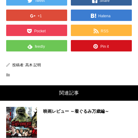
Tweet
Share
+1
Hatena
Pocket
RSS
feedly
Pin it
投稿者:
高木 記明
関連記事
映画レビュー ～着ぐるみ万歳編～