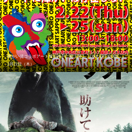
障がい児コラボアート展が神戸に初上陸！「ONEART KOBE」
2月21日（木）...