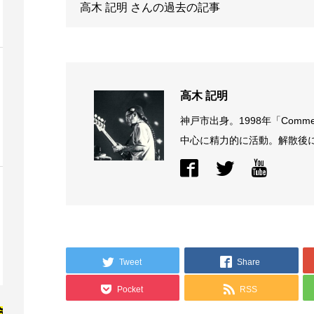
高木 記明
さんの過去の記事
高木 記明
神戸市出身。1998年「Comme
中心に精力的に活動。解散後に結
Tweet
Share
Pocket
RSS