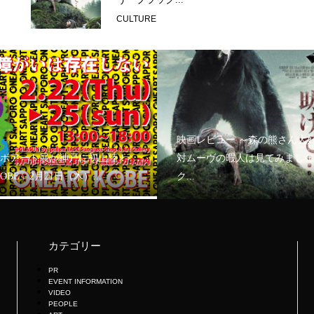
CULTURE
映画レビュー ～森の熊さん大
ボアート展が神戸に初上陸！
対ムーヴの暇人は見てみましょ
KOBE」2月21日（木）...
ク...
カテゴリー
PR
EVENT INFORMATION
VIDEO
PEOPLE