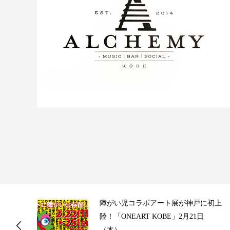
ス
障がい児コラボアート展が神戸に初上
陸！「ONEART KOBE」2月21日
（木）...