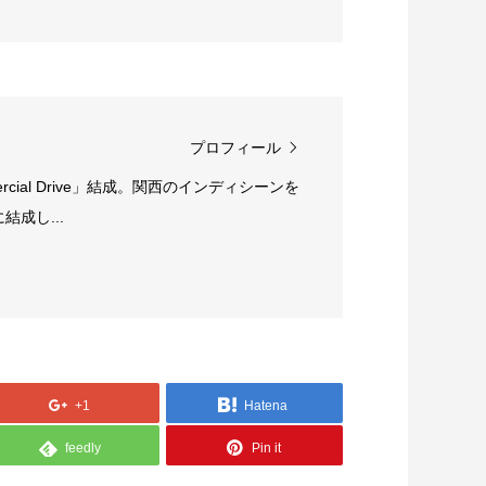
プロフィール
rcial Drive」結成。関西のインディシーンを
成し...
+1
Hatena
feedly
Pin it