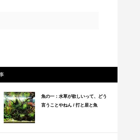
事
画レビュー ～設定出オチのわけわから
映画レビュ
魚の一：水草が欲しいって、どう
映画「壁の女」～
マで。。映
言うことやねん / 打と居と魚