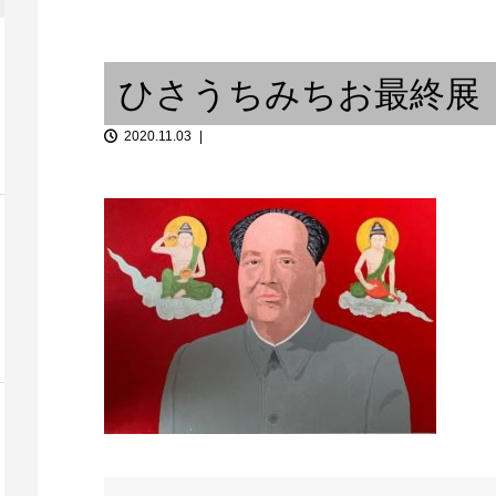
だからどこで一服するかが問題
切り取られる
– 関西...
だ
は良いことだ〜
ひさうちみちお最終展
2020.11.03
ウンム・クル
「音談るつぼ」＃4 大森花さん
と。
Hip Hop ～ Ov