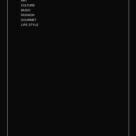
ART
CULTURE
MUSIC
FASHION
GOURMET
LIFE STYLE