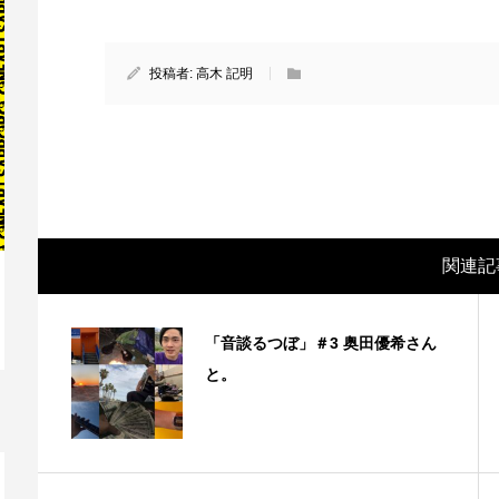
投稿者:
高木 記明
関連記
映画レビュー ～森の熊さん大好き、駆除
映
「音談るつぼ」＃3 奥田優希さん
反対ムーヴの暇人は見てみましょ...
ん
と。