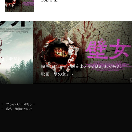
CULTURE
好き、駆除反
う「ブラッ
映画レビュー ～設定出オチのわけわからん
映画「壁の女」～
プライバシーポリシー
広告・連携について