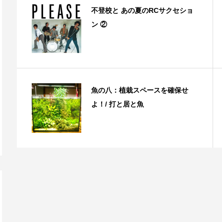
不登校と あの夏のRCサクセショ
ン ②
魚の八：植栽スペースを確保せ
よ！/ 打と居と魚