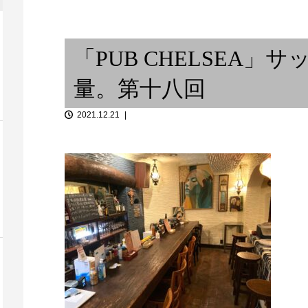
器別性格 /
考...
集まれ動物の森
「PUB CHELSEA
量。第十八回
A South Bron
2021.12.21
映画と音楽【その１】/ 或るベ
アンパワーの
ーシストの思考回路 ⑧
コク11月 / バ