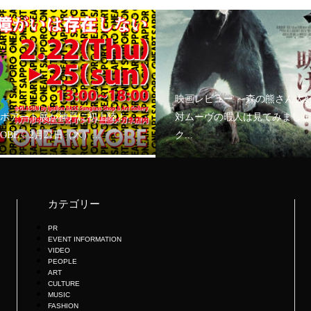
映画レビュー ～森の熊さん大
ボアート展が神戸に初上陸！
対ムーヴの暇人は見てみましょ
KOBE」2月21日（木）...
ク...
カテゴリー
PR
EVENT INFORMATION
VIDEO
PEOPLE
ART
CULTURE
MUSIC
FASHION