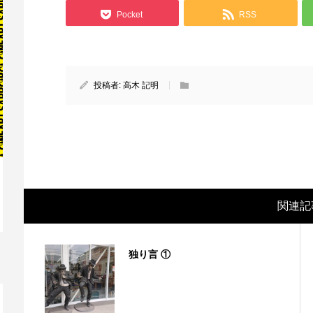
Pocket
RSS
投稿者:
高木 記明
関連記
映画レビュー ～森の熊さん大好き、駆除
映
反対ムーヴの暇人は見てみましょ...
ん
独り言 ①