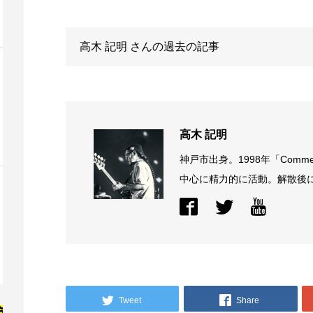
高木 記明
さんの過去の記事
高木 記明
神戸市出身。1998年「Comme
中心に精力的に活動。解散後に結
Tweet
Share