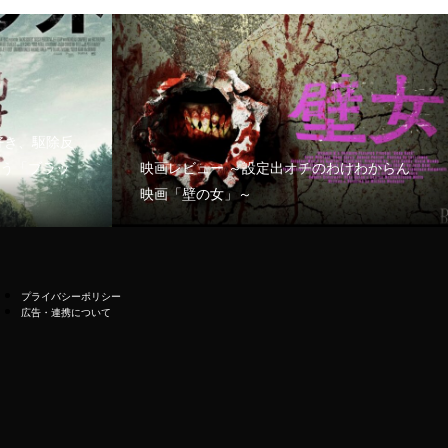
好き、駆除反
う「ブラッ
映画レビュー ～設定出オチのわけわからん
映画「壁の女」～
プライバシーポリシー
広告・連携について