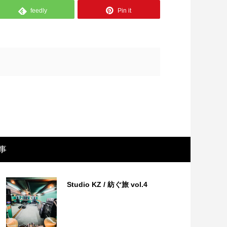
feedly
Pin it
事
画レビュー ～設定出オチのわけわから
映画レビュ
映画「壁の女」～
マで。。映
Studio KZ / 紡ぐ旅 vol.4