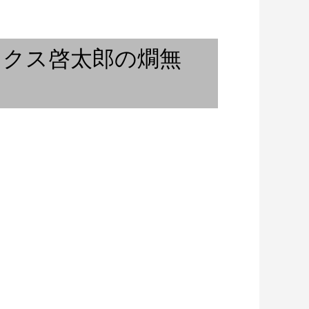
祈りと音楽『ご奉納演奏』②
」サックス啓太郎の燗無
x Tale
ピアニスト〜バン
祈りと音楽『天岩戸神社 注連縄
ンコク...
張り神事ご奉納』③