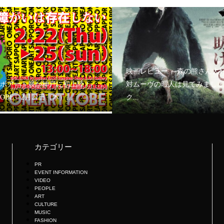
映画レビュー ～森の熊さん大
ボアート展が神戸に初上陸！
対ムーヴの暇人は見てみましょ
KOBE」2月21日（木）...
ク...
カテゴリー
PR
EVENT INFORMATION
VIDEO
PEOPLE
ART
CULTURE
MUSIC
FASHION