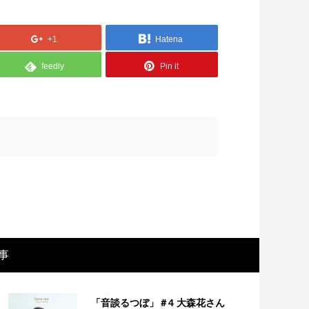
+1
Hatena
feedly
Pin it
画レビュー ～設定出オチのわけわから
映画レビュ
映画「壁の女」～
マで。。映
事
「音談るつぼ」＃4 大森花さん