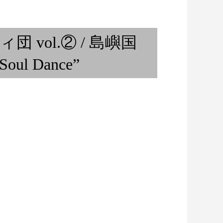
祈りと音楽『天岩戸神社 注連縄
張り神事ご奉納』③
テディ団 vol.② / 島嶼国
l Dance”
KOBE：2021年6月
ボケロウが選ぶ 野村麻紀ベス
ト・テン