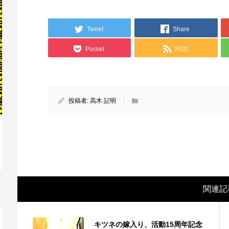
Tweet
Share
Pocket
RSS
投稿者:
高木 記明
映画レビュー ～森の熊さん大好き、駆除
映
反対ムーヴの暇人は見てみましょ...
ん
関連記
キツネの嫁入り、活動15周年記念