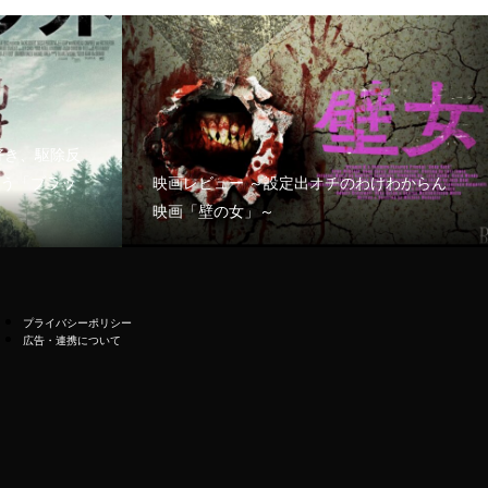
好き、駆除反
う「ブラッ
映画レビュー ～設定出オチのわけわからん
映画「壁の女」～
プライバシーポリシー
広告・連携について