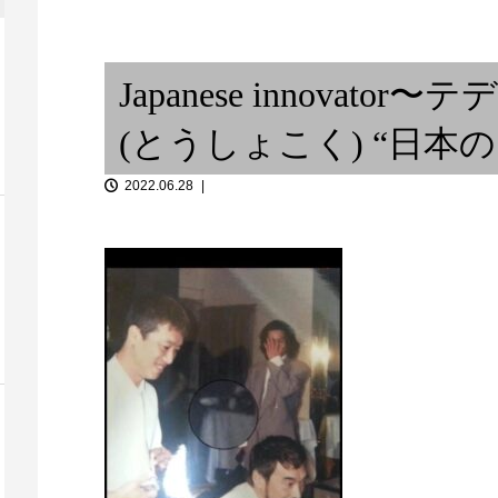
・音楽スタジ
.
インプット・アウトプット①
MEXICANA
Japanese innovator〜
(とうしょこく) “日本のSou
2022.06.28
ベースラインって？〜アンサン
Art Wharf 
トと洋服 ②
ブルの中の小宇宙【その１...
27(日...