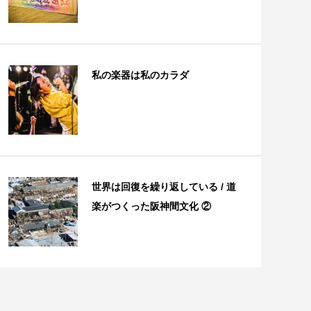
私の楽器は私のカラダ
世界は回復を繰り返している / 道
楽がつくった阪神間文化 ②