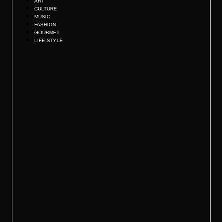
ART
CULTURE
MUSIC
FASHION
GOURMET
LIFE STYLE