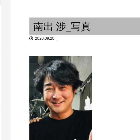
シャのブルー
...
レコードジャケットと洋服 ②
何をみる、ど
南出 渉_写真
2020.09.20
2 廣明輝一
東川崎町・西出町 / 神戸に帰り
たい #1
ジャポニズム