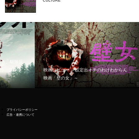
CULTURE
好き、駆除反
う「ブラッ
映画レビュー ～設定出オチのわけわからん
映画「壁の女」～
プライバシーポリシー
広告・連携について