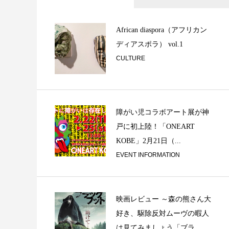
春の兆し 〜 ギリ
ス『レベティコ』/ F
African diaspora（アフリカン
ディアスポラ） vol.1
CULTURE
障がい児コラボアート展が神
戸に初上陸！「ONEART
「音談るつぼ」＃1
KOBE」2月21日（...
さんと。
EVENT INFORMATION
映画レビュー ～森の熊さん大
好き、駆除反対ムーヴの暇人
は見てみましょう「ブラ...