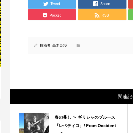
Tweet
Share
Pocket
RSS
投稿者:
高木 記明
映画レビュー ～森の熊さん大好き、駆除
映
関連記
反対ムーヴの暇人は見てみましょ...
ん
春の兆し 〜 ギリシャのブルース
『レベティコ』/ From Occident