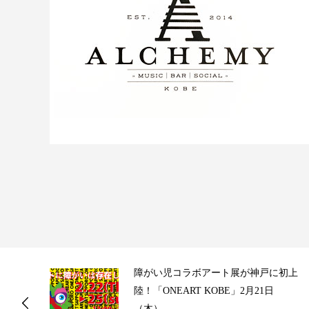
ス
障がい児コラボアート展が神戸に初上
陸！「ONEART KOBE」2月21日
（木）...