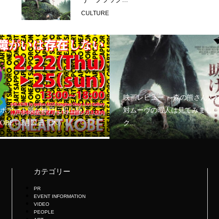
CULTURE
映画レビュー ～森の熊さん大
ボアート展が神戸に初上陸！
対ムーヴの暇人は見てみましょ
KOBE」2月21日（木）...
ク...
カテゴリー
PR
EVENT INFORMATION
VIDEO
PEOPLE