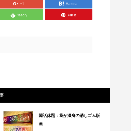
+1
Hatena
feedly
Pin it
画レビュー ～設定出オチのわけわから
映画レビュ
事
映画「壁の女」～
マで。。映
閑話休題：我が渾身の消しゴム版
画