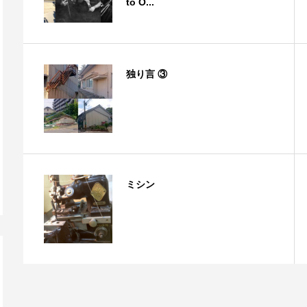
to O...
独り言 ③
ミシン