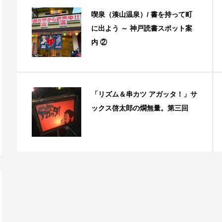
喫泉（湊山温泉）/ 書を持って町
に出よう ～ 神戸読書スポット案
内 ②
「リズム＆串カツ アガッタ！」サ
ックス啓太郎の燗無量。第三回