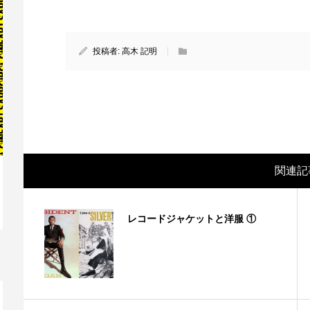
投稿者:
高木 記明
関連記
映画レビュー ～森の熊さん大好き、駆除
映
レコードジャケットと洋服 ①
反対ムーヴの暇人は見てみましょ...
ん