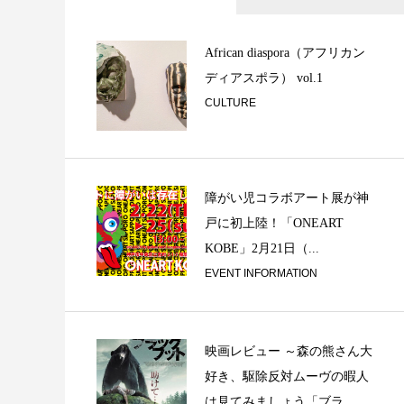
「Street Tabl
ス啓太郎の...
African diaspora（アフリカン
ディアスポラ） vol.1
CULTURE
障がい児コラボアート展が神
戸に初上陸！「ONEART
KOBE」2月21日（...
「アナログ “感”」
EVENT INFORMATION
映画レビュー ～森の熊さん大
好き、駆除反対ムーヴの暇人
は見てみましょう「ブラ...