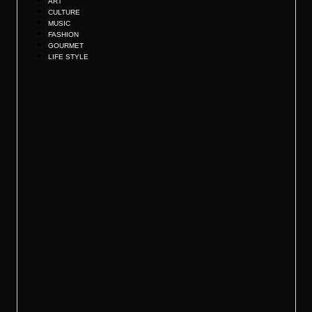
ART
CULTURE
MUSIC
FASHION
GOURMET
LIFE STYLE