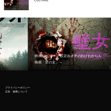
CULTURE
好き、駆除反
う「ブラッ
映画レビュー ～設定出オチのわけわからん
映画「壁の女」～
プライバシーポリシー
広告・連携について