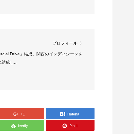
プロフィール
rcial Drive」結成。関西のインディシーンを
成し...
+1
Hatena
feedly
Pin it