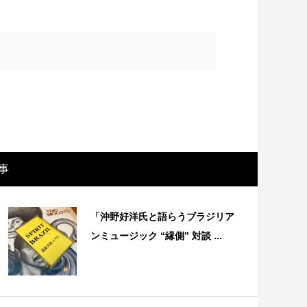
事
画レビュー ～設定出オチのわけわから
映画レビュ
「沖野好洋氏と語らうブラジリア
映画「壁の女」～
マで。。映
ンミュージック “縁側” 対談 ...