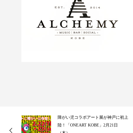
ス
障がい児コラボアート展が神戸に初上
陸！「ONEART KOBE」2月21日
（木）...