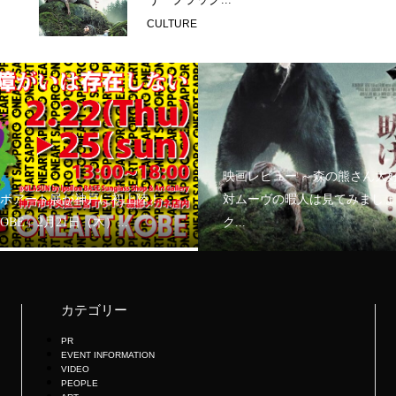
CULTURE
映画レビュー ～森の熊さん大
ボアート展が神戸に初上陸！
対ムーヴの暇人は見てみましょ
KOBE」2月21日（木）...
ク...
カテゴリー
PR
EVENT INFORMATION
VIDEO
PEOPLE