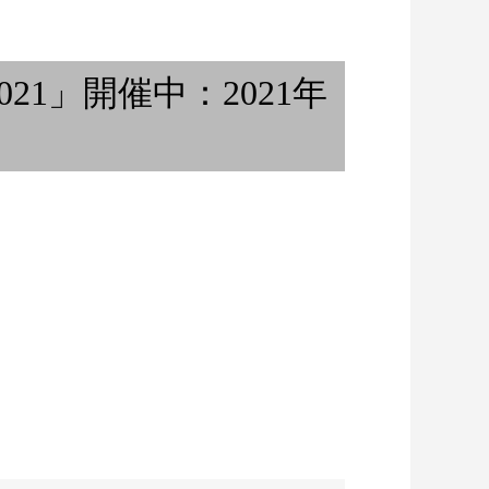
居の三：日本に一
のご紹介 ...
Sound System Culture
 2021」開催中：2021年
り、活動15周年記
ハイシーズン始まる / バンコク
...
在住ギタリストの日常...