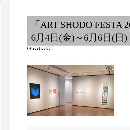
e 三ノ宮」サック
ベルリンの冬 〜 ウンム・クル
打の五、兼、
スーム / From ...
台しかない楽器
「ART SHODO FESTA
6月4日(金)～6月6日(日)
2021.06.05
キツネの嫁入
クンゴボ...
南米夢紀行
念 5th ALBUM