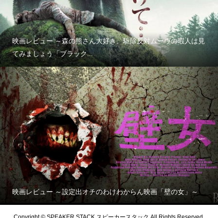
映画レビュー ～森の熊さん大好き、駆除反対ムーヴの暇人は見
てみましょう「ブラック...
映画レビュー ～設定出オチのわけわからん映画「壁の女」～
Copyright © SPEAKER STACK スピーカースタック All Rights Reserved.