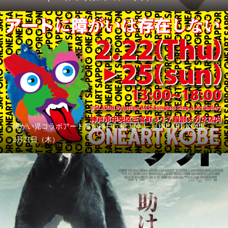
障がい児コラボアート展が神戸に初上陸！「ONEART KOBE」
2月21日（木）...