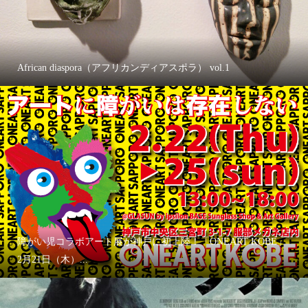
African diaspora（アフリカンディアスポラ） vol.1
障がい児コラボアート展が神戸に初上陸！「ONEART KOBE」
2月21日（木）...