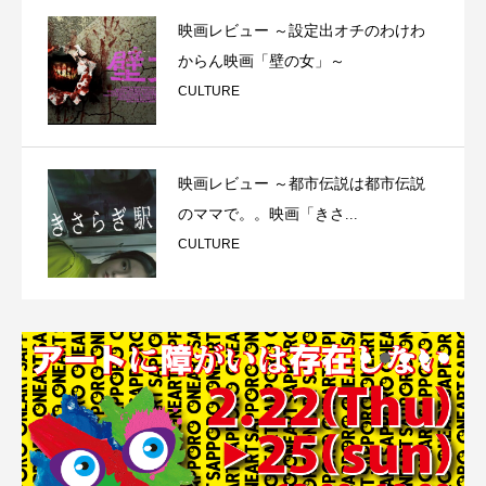
映画レビュー ～設定出オチのわけわ
からん映画「壁の女」～
CULTURE
映画レビュー ～都市伝説は都市伝説
のママで。。映画「きさ...
CULTURE