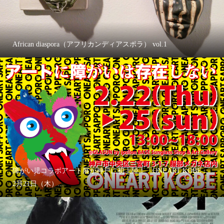
African diaspora（アフリカンディアスポラ） vol.1
障がい児コラボアート展が神戸に初上陸！「ONEART KOBE」
2月21日（木）...