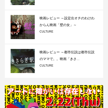
映画レビュー ～設定出オチのわけわ
からん映画「壁の女」～
CULTURE
映画レビュー ～都市伝説は都市伝説
のママで。。映画「きさ...
CULTURE