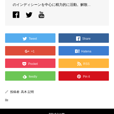
のインディシーンを中心に精力的に活動。解散...
Tweet
Share
+1
Hatena
Pocket
RSS
feedly
Pin it
投稿者:
高木 記明