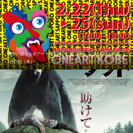
障がい児コラボアート展が神戸に初上陸！「ONEART KOBE」
2月21日（木）...