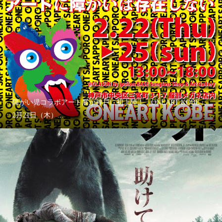
障がい児コラボアート展が神戸に初上陸！「ONEART KOBE」
2月21日（木）...