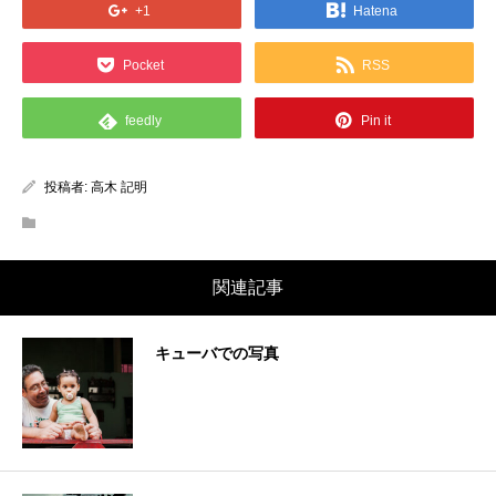
+1
Hatena
Pocket
RSS
feedly
Pin it
投稿者:
高木 記明
関連記事
キューバでの写真