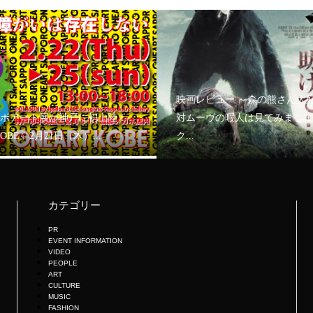
映画レビュー ～森の熊さん大
ボアート展が神戸に初上陸！
対ムーヴの暇人は見てみましょ
KOBE」2月21日（木）...
ク...
カテゴリー
PR
EVENT INFORMATION
VIDEO
PEOPLE
ART
CULTURE
MUSIC
FASHION