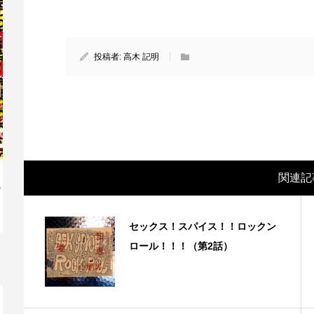
投稿者:
高木 記明
関連記
映画レビュー ～森の熊さん大好き、駆除
映
セックス！スパイス！！ロックン
反対ムーヴの暇人は見てみましょ...
ん
ロール！！！（第2話）