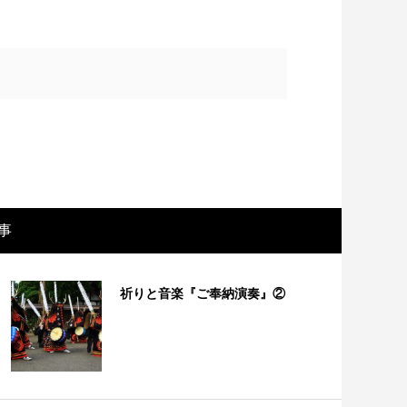
事
画レビュー ～設定出オチのわけわから
映画レビュ
祈りと音楽『ご奉納演奏』②
映画「壁の女」～
マで。。映