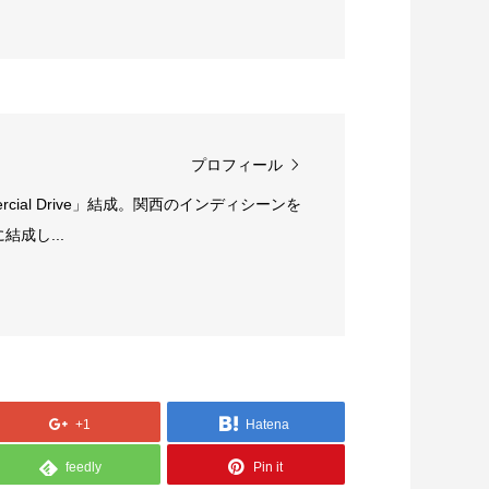
プロフィール
rcial Drive」結成。関西のインディシーンを
成し...
+1
Hatena
feedly
Pin it