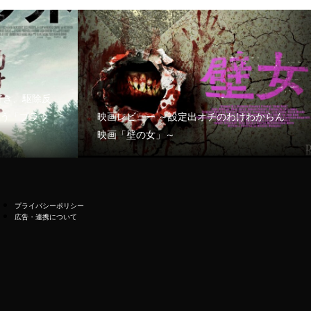
好き、駆除反
う「ブラッ
映画レビュー ～設定出オチのわけわからん
映画「壁の女」～
プライバシーポリシー
広告・連携について