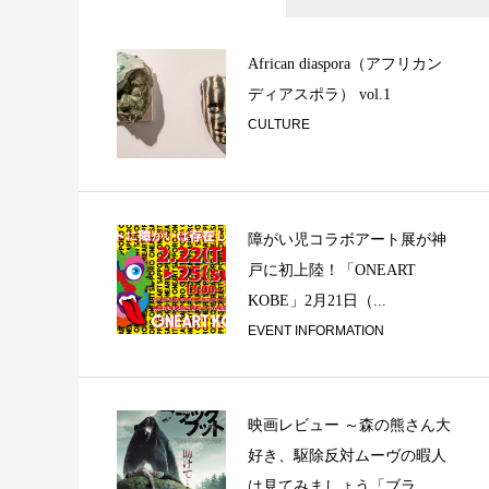
「消耗品の寿命は
クンゴボンゴ web .
African diaspora（アフリカン
ディアスポラ） vol.1
CULTURE
障がい児コラボアート展が神
戸に初上陸！「ONEART
「音談るつぼ」＃
KOBE」2月21日（...
みで、私と。
EVENT INFORMATION
映画レビュー ～森の熊さん大
好き、駆除反対ムーヴの暇人
は見てみましょう「ブラ...