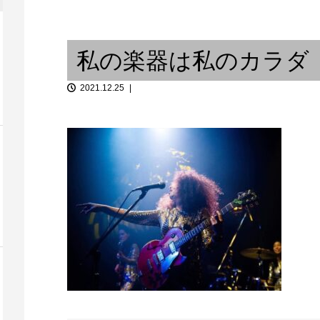
故障なのか 」
活気が戻ってきた芸術の街 /
..
From Occide...
Beginning of a
私の楽器は私のカラダ
2021.12.25
6 ジャズ研飲
オスマン古典音
Hip Hop ～ Over The Crossov...
Occident t...