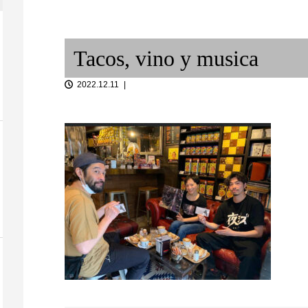
を紹介「二胡
切り取られる景色 〜小さいこと
「音談るつぼ
の詩人...
は良いことだ〜 その1...
こさんと。
Tacos, vino y musica
2022.12.11
と 鳴海寛のギ
「沖野好洋氏と語らうブラジリ
ベルリンの春
アンミュージック ...
ミャンマーの音楽