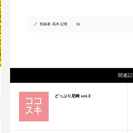
投稿者:
高木 記明
関連記
映画レビュー ～森の熊さん大好き、駆除
映
どっぷり尼崎 vol.3
反対ムーヴの暇人は見てみましょ...
ん