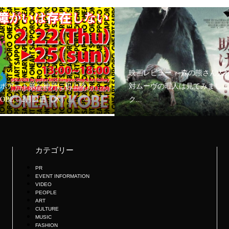
映画レビュー ～森の熊さん大
ボアート展が神戸に初上陸！
対ムーヴの暇人は見てみましょ
KOBE」2月21日（木）...
ク...
カテゴリー
PR
EVENT INFORMATION
VIDEO
PEOPLE
ART
CULTURE
MUSIC
FASHION