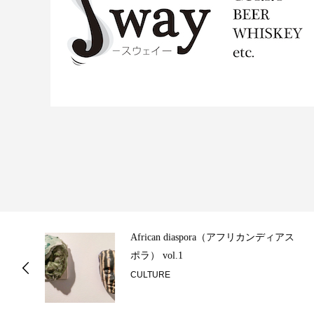
ス
障がい児コラボアート展が神戸に初上
陸！「ONEART KOBE」2月21日
（木）...
EVENT INFORMATION