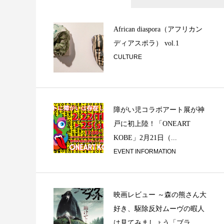
隠れた二胡の名曲
協奏曲 離騒 孤高
African diaspora（アフリカン
ディアスポラ） vol.1
CULTURE
障がい児コラボアート展が神
戸に初上陸！「ONEART
山下達郎「JOY」
KOBE」2月21日（...
ター
EVENT INFORMATION
映画レビュー ～森の熊さん大
好き、駆除反対ムーヴの暇人
は見てみましょう「ブラ...