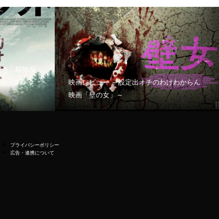
好き、駆除反
う「ブラッ
映画レビュー ～設定出オチのわけわからん
映画「壁の女」～
プライバシーポリシー
広告・連携について