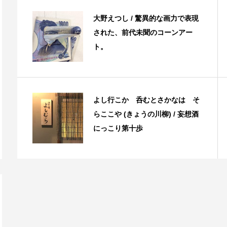
大野えつし / 驚異的な画力で表現
された、前代未聞のコーンアー
ト。
よし行こか 呑むとさかなは そ
らここや (きょうの川柳) / 妄想酒
にっこり第十歩