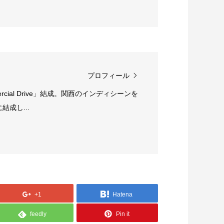
プロフィール
rcial Drive」結成。関西のインディシーンを
成し...
+1
Hatena
feedly
Pin it