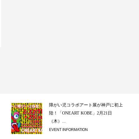
映画レビュー ～森の熊さん大好き、
駆除反対ムーヴの暇人は見てみましょ
う「ブラック...
CULTURE