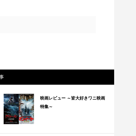
事
画レビュー ～設定出オチのわけわから
映画レビュ
映画レビュー ～皆大好きワニ映画
映画「壁の女」～
マで。。映
特集～