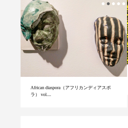
障がい児コラボアート展が神戸に初上
陸！「ONEART KOBE」2月...
スポ