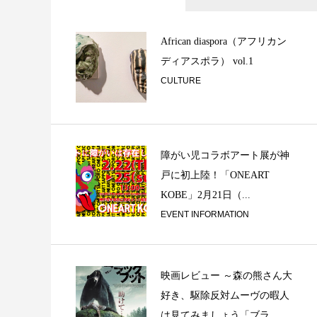
「音談るつぼ」＃1
飲みで、私と。そ
African diaspora（アフリカン
ディアスポラ） vol.1
CULTURE
障がい児コラボアート展が神
戸に初上陸！「ONEART
音談るつぼ #5「Cr
KOBE」2月21日（...
AKIさんと。
EVENT INFORMATION
映画レビュー ～森の熊さん大
好き、駆除反対ムーヴの暇人
は見てみましょう「ブラ...