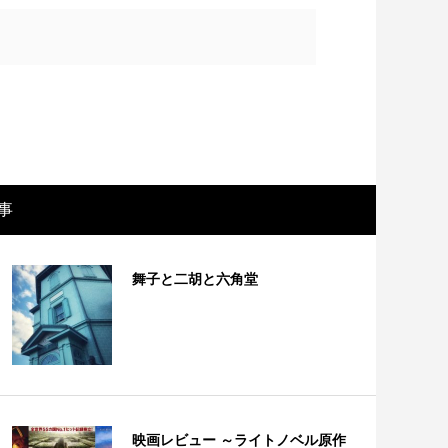
事
舞子と二胡と六角堂
画レビュー ～設定出オチのわけわから
映画レビュ
映画「壁の女」～
マで。。映
映画レビュー ～ライトノベル原作