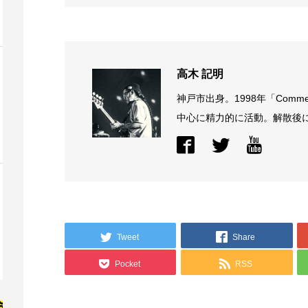
高木 記明
神戸市出身。1998年「Comme
中心に精力的に活動。解散後に結
Tweet
Share
Pocket
RSS