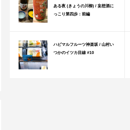
ある夜 (きょうの川柳) / 妄想酒に
っこり第四歩：前編
ハピマルフルーツ神楽坂 / 山村い
つかのイツカ目線 #10