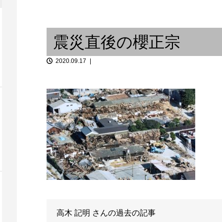
1 ジャズ研
打の五、兼、居の三：日本に一
の4
台しかない楽器のご紹介 ...
レコードジャ
震災直後の櫻正宗
2020.09.17
enshaw」の
山下達郎「J
UK JAZZ DANCEの成り立ち
ター
高木 記明
さんの過去の記事