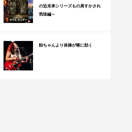
の近未来シリーズもの肩すかされ
気味編～
飴ちゃんより体操が喉に効く