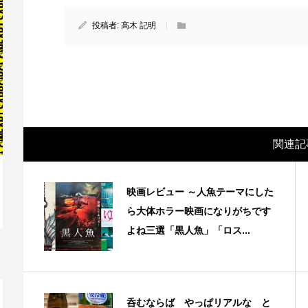
投稿者:
高木 記明
関連記
映画レビュー ～人魚テーマにした
映画レビュー ～森の熊さん大好き、駆除
映
ら大体ホラー映画になりがちです
反対ムーヴの暇人は見てみましょ...
ん
よね三選「黒人魚」「ロス...
呑むならば やっぱリアルな と