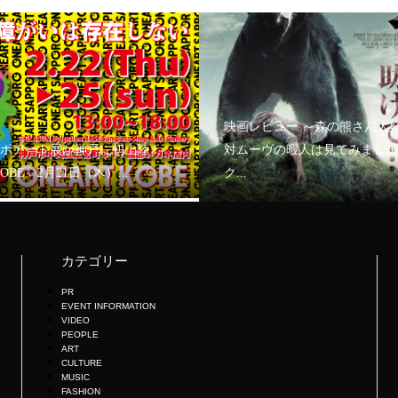
映画レビュー ～森の熊さん大
ボアート展が神戸に初上陸！
対ムーヴの暇人は見てみましょ
KOBE」2月21日（木）...
ク...
カテゴリー
PR
EVENT INFORMATION
VIDEO
PEOPLE
ART
CULTURE
MUSIC
FASHION