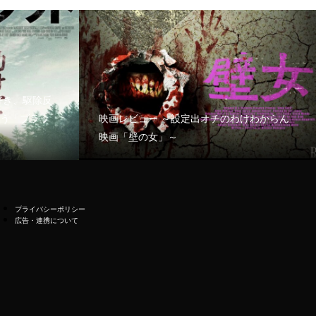
好き、駆除反
う「ブラッ
映画レビュー ～設定出オチのわけわからん
映画「壁の女」～
プライバシーポリシー
広告・連携について