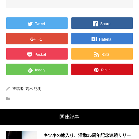
Tweet
Share
+1
Hatena
Pocket
RSS
feedly
Pin it
投稿者:
高木 記明
関連記事
キツネの嫁入り、活動15周年記念連続リリー