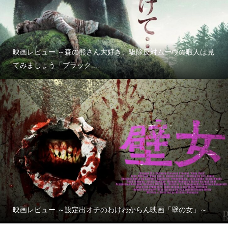
映画レビュー ～森の熊さん大好き、駆除反対ムーヴの暇人は見
てみましょう「ブラック...
映画レビュー ～設定出オチのわけわからん映画「壁の女」～