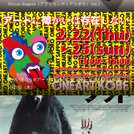
African diaspora（アフリカンディアスポラ） vol.1
障がい児コラボアート展が神戸に初上陸！「ONEART KOBE」
2月21日（木）...