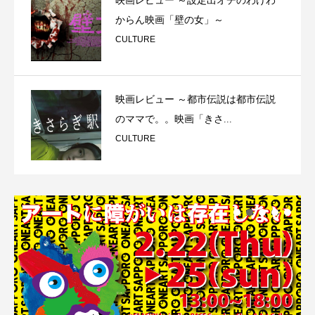
映画レビュー ～設定出オチのわけわ
からん映画「壁の女」～
CULTURE
映画レビュー ～都市伝説は都市伝説
のママで。。映画「きさ...
CULTURE