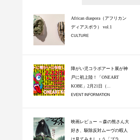
打の一：パーカッ
カッショニスト / 打
African diaspora（アフリカン
ディアスポラ） vol.1
CULTURE
障がい児コラボアート展が神
戸に初上陸！「ONEART
「音談るつぼ」＃
KOBE」2月21日（...
と。
EVENT INFORMATION
映画レビュー ～森の熊さん大
好き、駆除反対ムーヴの暇人
は見てみましょう「ブラ...