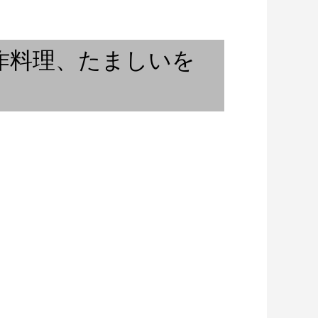
」♯9 飛高聡さん
カラスの子
創作料理、たましいを
」＃3 奥田優希さ
ベースラインって？～アンサン
ブルの中の小宇宙【その２...