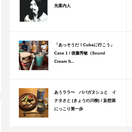
先案内人
「あっそうだ！Cubaに行こう」
Case 1 / 後藤秀敏（Sound
Cream S...
あうララ〜 ババガヌシュと イ
ナタさと (きょうの川柳) / 妄想酒
にっこり第一歩