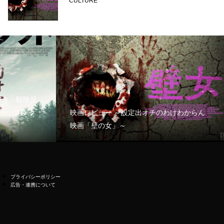
CULTURE
好き、駆除反
う「ブラッ
映画レビュー ～設定出オチのわけわからん
映画「壁の女」～
プライバシーポリシー
広告・連携について