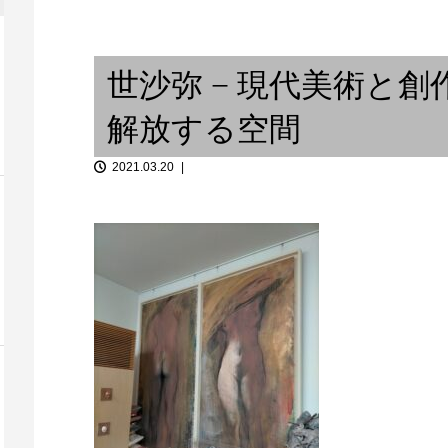
ションとパー
デュッセルドルフ 〜 ヒューマ
「音談るつぼ
と...
ンビートボックス / ...
と。（後編）
世沙弥 − 現代美術と
解放する空間
2021.03.20
4 大森花さん
「音談るつぼ
Studio KZ / 紡ぐ旅 vol.4
んと。