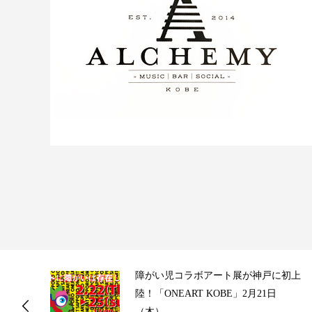
ス
障がい児コラボアート展が神戸に初上
陸！「ONEART KOBE」2月21日
（木）...