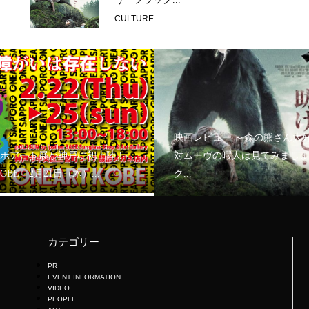
CULTURE
映画レビュー ～森の熊さん大
ボアート展が神戸に初上陸！
対ムーヴの暇人は見てみましょ
KOBE」2月21日（木）...
ク...
カテゴリー
PR
EVENT INFORMATION
VIDEO
PEOPLE