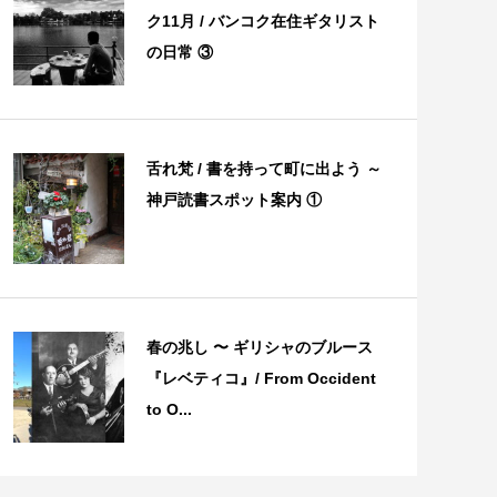
ク11月 / バンコク在住ギタリスト
の日常 ③
舌れ梵 / 書を持って町に出よう ～
神戸読書スポット案内 ①
春の兆し 〜 ギリシャのブルース
『レベティコ』/ From Occident
to O...