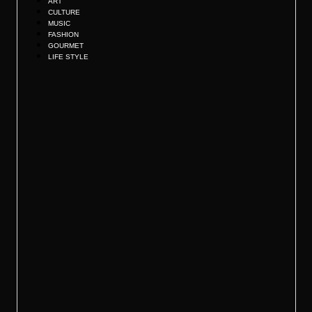
ART
CULTURE
MUSIC
FASHION
GOURMET
LIFE STYLE