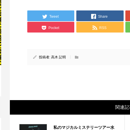
Tweet
Share
Pocket
RSS
投稿者:
高木 記明
映画レビュー ～森の熊さん大好き、駆除
映
反対ムーヴの暇人は見てみましょ...
ん
関連記
私のマジカルミステリーツアー水