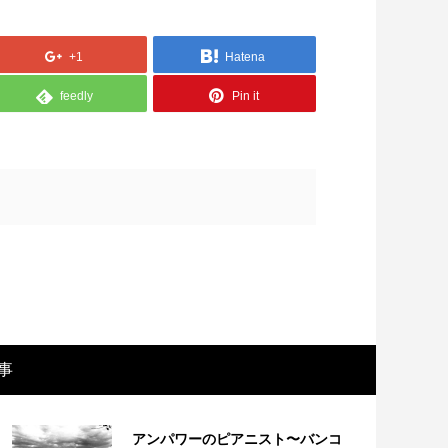
+1
Hatena
feedly
Pin it
画レビュー ～設定出オチのわけわから
映画レビュ
映画「壁の女」～
マで。。映
事
アンパワーのピアニスト〜バンコ