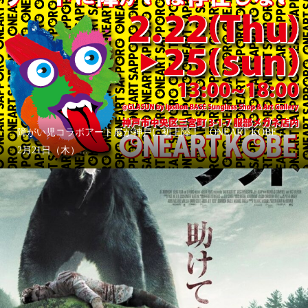
障がい児コラボアート展が神戸に初上陸！「ONEART KOBE」
2月21日（木）...