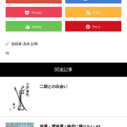
Pocket
RSS
feedly
Pin it
投稿者:
高木 記明
関連記事
二胡との出会い
旭通・雲井通 / 神戸に帰りたい #2