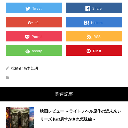
Tweet
Share
+1
Hatena
Pocket
RSS
feedly
Pin it
投稿者:
高木 記明
関連記事
映画レビュー ～ライトノベル原作の近未来シ
リーズもの肩すかされ気味編～