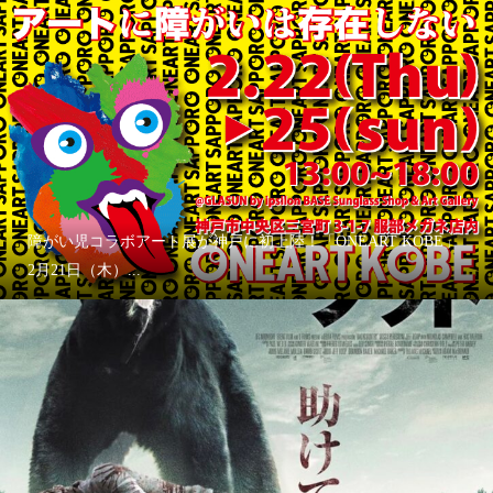
障がい児コラボアート展が神戸に初上陸！「ONEART KOBE」
2月21日（木）...