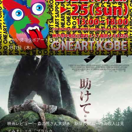
障がい児コラボアート展が神戸に初上陸！「ONEART KOBE」
2月21日（木）...
映画レビュー ～森の熊さん大好き、駆除反対ムーヴの暇人は見
てみましょう「ブラック...