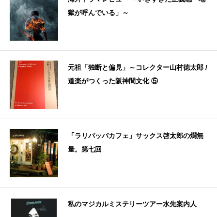
獄が呼んでいる」～
元祖「独断と偏見」～コレクター山村德太郎 /
道楽がつくった阪神間文化 ⑤
「ラリパッパカフェ」サックス啓太郎の燗無
量。第七回
私のマジカルミステリーツアー水先案内人