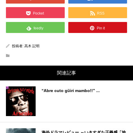
Pocket
RSS
feedly
Pin it
投稿者:
高木 記明
関連記事
“Abre cuto güiri mambo!!” ...
海外ドラマレビュー ～いきすぎた正義感「地