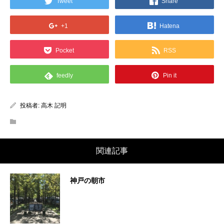
Tweet
Share
+1
Hatena
Pocket
RSS
feedly
Pin it
投稿者:
高木 記明
関連記事
神戸の朝市