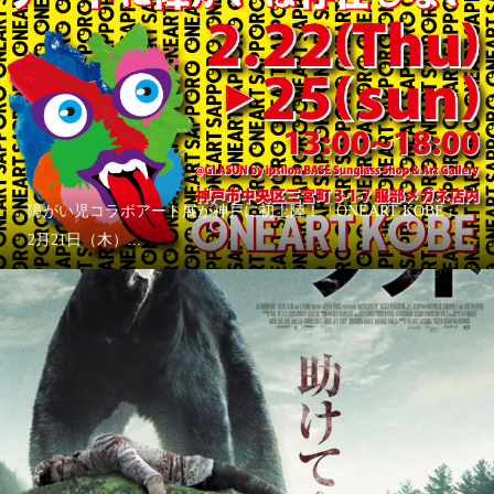
障がい児コラボアート展が神戸に初上陸！「ONEART KOBE」
2月21日（木）...