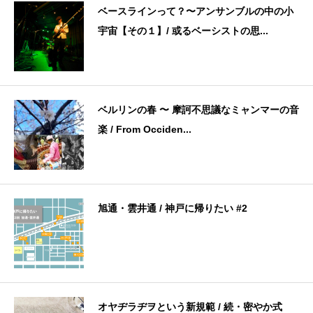
ベースラインって？〜アンサンブルの中の小
宇宙【その１】/ 或るベーシストの思...
ベルリンの春 〜 摩訶不思議なミャンマーの音
楽 / From Occiden...
旭通・雲井通 / 神戸に帰りたい #2
オヤヂラヂヲという新規範 / 続・密やか式