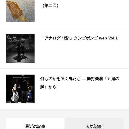
（第二回）
「アナログ “感”」クンゴボンゴ web Vol.1
何ものかを哭く鬼たち — 舞打楽暦『五鬼の
賦』から
最近の記事
人気記事