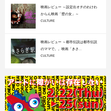
映画レビュー ～設定出オチのわけわ
からん映画「壁の女」～
CULTURE
映画レビュー ～都市伝説は都市伝説
のママで。。映画「きさ...
CULTURE