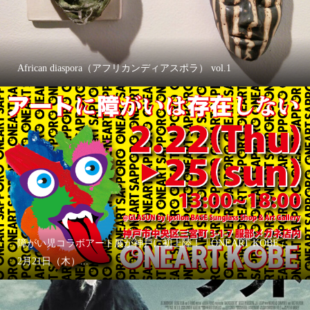
African diaspora（アフリカンディアスポラ） vol.1
障がい児コラボアート展が神戸に初上陸！「ONEART KOBE」
2月21日（木）...